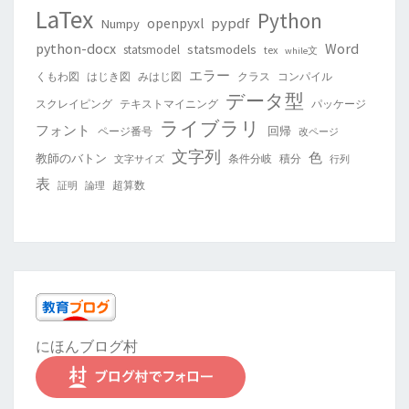
LaTex
Python
pypdf
openpyxl
Numpy
python-docx
Word
statsmodels
statsmodel
tex
while文
エラー
くもわ図
はじき図
みはじ図
クラス
コンパイル
データ型
スクレイピング
テキストマイニング
パッケージ
ライブラリ
フォント
回帰
ページ番号
改ページ
文字列
色
教師のバトン
条件分岐
積分
文字サイズ
行列
表
超算数
証明
論理
にほんブログ村