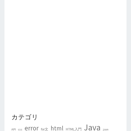
カテゴリ
Java
error
html
for文
HTML入門
API
css
json