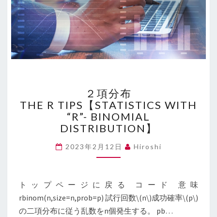
２
２項分布
項
THE R TIPS【STATISTICS WITH
分
“R”- BINOMIAL
布
THE
DISTRIBUTION】
R
TIPS【STATISTICS
2023年2月12日
Hiroshi
WITH
“R”-
BINOMIAL
トップページに戻る コード 意味
DISTRIBUTION】
rbinom(n,size=n,prob=p) 試行回数\(n\)成功確率\(p\)
の二項分布に従う乱数をn個発生する。 pb…