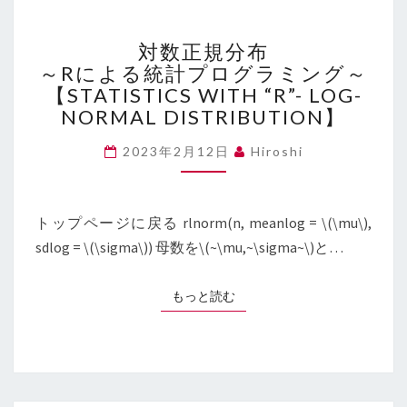
対
対数正規分布
数
～Rによる統計プログラミング～
正
【STATISTICS WITH “R”- LOG-
規
分
NORMAL DISTRIBUTION】
布
～
2023年2月12日
Hiroshi
R
に
よ
トップページに戻る rlnorm(n, meanlog = \(\mu\),
る
sdlog = \(\sigma\)) 母数を\(~\mu,~\sigma~\)と…
統
計
プ
もっと読む
もっと読む
ロ
グ
ラ
ミ
ン