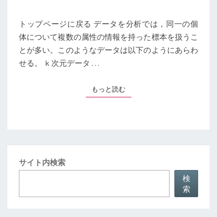
数
～
トップページに戻る データを分析では，同一の個
R
体について複数の属性の情報を持った標本を扱うこ
プ
とが多い。このようなデータは以下のようにあらわ
ロ
グ
せる。 ｋ次元データ …
ラ
ミ
もっと読む
もっと読む
ン
グ
～
【STATISTICS
WITH
“R”】
サイト内検索
検
索