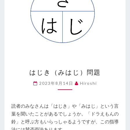
は
はじき（みはじ）問題
じ
き
2023年8月14日
Hiroshi
（み
は
じ）
問
読者のみなさんは「はじき」や「みはじ」という言
題
葉を聞いたことがあるでしょうか。「ドラえもんの
鈴」と呼ぶ方もいらっしゃるようですが、この指導
法には賛否両論あります…