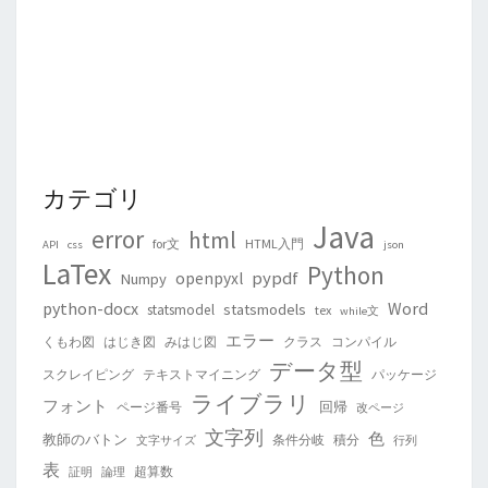
カテゴリ
Java
error
html
for文
HTML入門
API
css
json
LaTex
Python
pypdf
openpyxl
Numpy
python-docx
Word
statsmodels
statsmodel
tex
while文
エラー
くもわ図
はじき図
みはじ図
クラス
コンパイル
データ型
スクレイピング
テキストマイニング
パッケージ
ライブラリ
フォント
回帰
ページ番号
改ページ
文字列
色
教師のバトン
条件分岐
積分
文字サイズ
行列
表
超算数
証明
論理