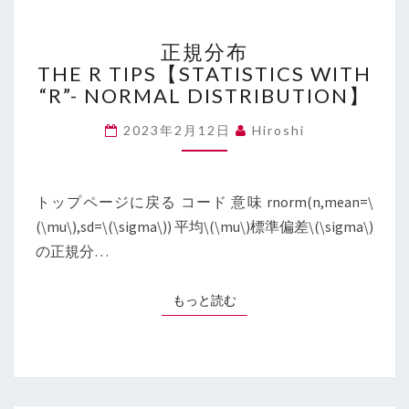
正
正規分布
規
THE R TIPS【STATISTICS WITH
分
“R”- NORMAL DISTRIBUTION】
布
THE
2023年2月12日
Hiroshi
R
TIPS【STATISTICS
WITH
“R”-
トップページに戻る コード 意味 rnorm(n,mean=\
NORMAL
(\mu\),sd=\(\sigma\)) 平均\(\mu\)標準偏差\(\sigma\)
DISTRIBUTION】
の正規分…
もっと読む
もっと読む