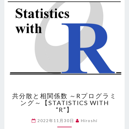
共
共分散と相関係数 ～Rプログラミ
分
ング～【STATISTICS WITH
散
“R”】
と
相
2022年11月30日
Hiroshi
関
係