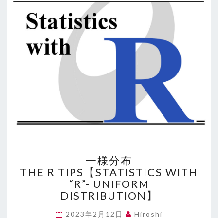
グ
～
【STATISTICS
WITH
“R”-
LOG-
NORMAL
DISTRIBUTION】
一
一様分布
様
THE R TIPS【STATISTICS WITH
分
“R”- UNIFORM
布
THE
DISTRIBUTION】
R
TIPS【STATISTICS
2023年2月12日
Hiroshi