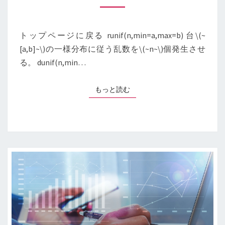
WITH
“R”-
UNIFORM
トップページに戻る runif(n,min=a,max=b) 台\(~
DISTRIBUTION】
[a,b]~\)の一様分布に従う乱数を\(~n~\)個発生させ
る。 dunif(n,min…
もっと読む
もっと読む