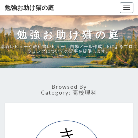
勉強お助け猫の庭
Togg
navig
勉強お助け猫の庭
講義レビューや教科書レビュー、自動メール作成、Rによるプログ
ラミングについての記事を提供します。
Browsed By
Category:
高校理科