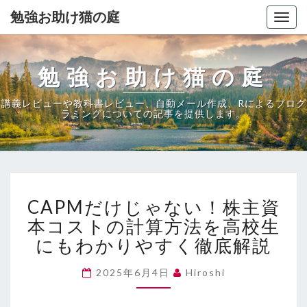
勉強お助け猫の庭
Togg
navig
勉強お助け猫の庭
講義レビューや教科書レビュー、自動メール作成、Rによるプログ
ラミングについての記事を提供します。
CAPM
CAPMだけじゃない！株主資
だ
け
本コストの計算方法を高校生
じ
にもわかりやすく徹底解説
ゃ
な
2025年6月4日
Hiroshi
い！
株