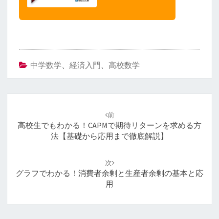
中学数学
、
経済入門
、
高校数学
投
稿
前
ナ
高校生でもわかる！CAPMで期待リターンを求める方
ビ
法【基礎から応用まで徹底解説】
ゲ
ー
次
シ
グラフでわかる！消費者余剰と生産者余剰の基本と応
ョ
用
ン