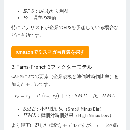
E
P
S
：1株あたり利益
P
0
：現在の株価
特にアナリストが企業のEPSを予想している場合な
どに有効です。
amazonでミスマガ写真集を探す
3. Fama-French 3ファクターモデル
CAPMに2つの要素（企業規模と簿価対時価比率）を
加えたモデルです。
r
e
=
r
f
+
β
1
(
r
m
–
r
f
)
+
β
2
⋅
S
M
B
+
β
3
⋅
H
M
L
S
M
B
：小型株効果（Small Minus Big）
H
M
L
：簿価対時価効果（High Minus Low）
より現実に即した精緻なモデルですが、データの取