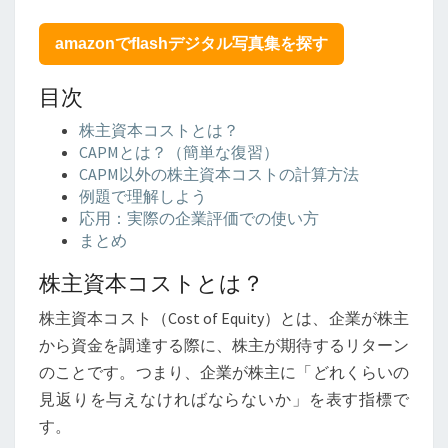
主
資
amazonでflashデジタル写真集を探す
本
コ
目次
ス
ト
株主資本コストとは？
の
CAPMとは？（簡単な復習）
計
CAPM以外の株主資本コストの計算方法
算
例題で理解しよう
方
応用：実際の企業評価での使い方
法
まとめ
を
高
株主資本コストとは？
校
生
株主資本コスト（Cost of Equity）とは、企業が株主
に
から資金を調達する際に、株主が期待するリターン
も
のことです。つまり、企業が株主に「どれくらいの
わ
見返りを与えなければならないか」を表す指標で
か
り
す。
や