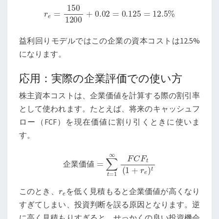
r
e
=
150
1200
+
0.02
=
0.125
=
12.5
%
益利回りモデルではこの企業の資本コストは12.5%
になります。
応用：実際の企業評価での使い方
株主資本コストは、企業価値を計算する際の割引率
として使われます。たとえば、将来のキャッシュフ
ロー（FCF）を現在価値に割り引くときに使いま
す。
企
業
価
値
=
∑
t
=
1
∞
F
C
F
t
(
1
+
r
e
)
t
企
業
価
値
r
e
このとき、
を低く見積もると企業価値が高くなり
すぎてしまい、投資判断を誤る原因となります。逆
に高く見積もりすぎると、せっかくの良い投資機会