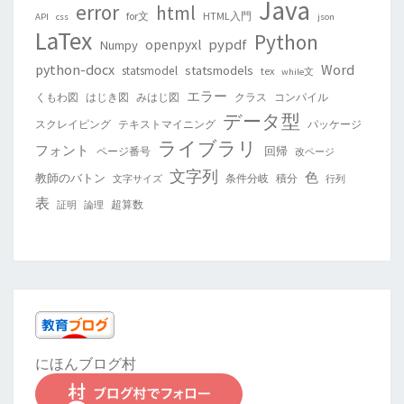
Java
error
html
for文
HTML入門
API
css
json
LaTex
Python
pypdf
openpyxl
Numpy
python-docx
Word
statsmodels
statsmodel
tex
while文
エラー
くもわ図
はじき図
みはじ図
クラス
コンパイル
データ型
スクレイピング
テキストマイニング
パッケージ
ライブラリ
フォント
回帰
ページ番号
改ページ
文字列
色
教師のバトン
条件分岐
積分
文字サイズ
行列
表
超算数
証明
論理
にほんブログ村