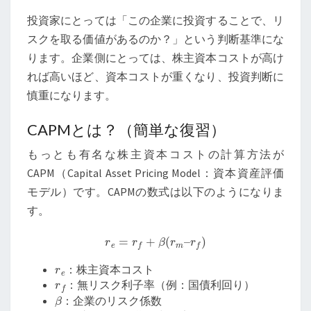
す
投資家にとっては「この企業に投資することで、リ
く
スクを取る価値があるのか？」という判断基準にな
徹
ります。企業側にとっては、株主資本コストが高け
底
解
れば高いほど、資本コストが重くなり、投資判断に
説
慎重になります。
CAPMとは？（簡単な復習）
もっとも有名な株主資本コストの計算方法が
CAPM（Capital Asset Pricing Model：資本資産評価
モデル）です。CAPMの数式は以下のようになりま
す。
r
e
=
r
f
+
β
(
r
m
–
r
f
)
r
e
：株主資本コスト
r
f
：無リスク利子率（例：国債利回り）
β
：企業のリスク係数
r
m