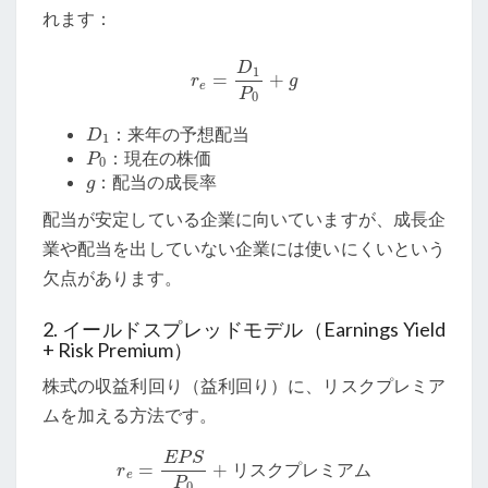
れます：
r
e
=
D
1
P
0
+
g
D
1
：来年の予想配当
P
0
：現在の株価
g
：配当の成長率
配当が安定している企業に向いていますが、成長企
業や配当を出していない企業には使いにくいという
欠点があります。
2. イールドスプレッドモデル（Earnings Yield
+ Risk Premium）
株式の収益利回り（益利回り）に、リスクプレミア
ムを加える方法です。
r
e
=
E
P
S
P
0
+
リ
ス
ク
プ
レ
ミ
ア
ム
リ
ス
ク
プ
レ
ミ
ア
ム