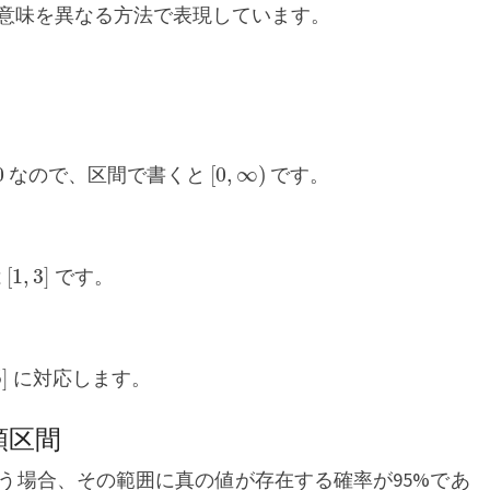
意味を異なる方法で表現しています。
[
0
,
∞
)
なので、区間で書くと
です。
[
1
,
3
]
は
です。
]
に対応します。
頼区間
う場合、その範囲に真の値が存在する確率が95%であ