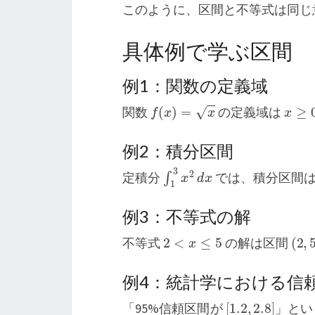
このように、区間と不等式は同じ
具体例で学ぶ区間
例1：関数の定義域
f
(
x
)
=
x
x
≥
0
関数
の定義域は
例2：積分区間
∫
1
3
x
2
d
x
定積分
では、積分区間
例3：不等式の解
2
<
x
≤
5
(
2
,
5
不等式
の解は区間
例4：統計学における信
[
1.2
,
2.8
]
「95%信頼区間が
」とい