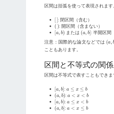
区間は括弧を使って表現されます
[
]
: 閉区間（含む）
(
)
: 開区間（含まない）
[
a
,
b
)
(
a
,
b
]
または
: 半開区間
(
a
,
注意：国際的な論文などでは
こともあります。
区間と不等式の関係
区間は不等式で表すこともできま
[
a
,
b
]
a
≤
x
≤
b
:
(
a
,
b
)
a
<
x
<
b
:
[
a
,
b
)
a
≤
x
<
b
:
(
a
,
b
]
a
<
x
≤
b
: