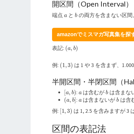
開区間（Open Interval）
a
b
端点
と
の両方を含まない区間
amazonでミスマガ写真集を探
(
a
,
b
)
表記:
(
1
,
3
)
例:
は 1 や 3 を含まず、1.00
半開区間・半閉区間（Half-Open
[
a
,
b
)
a
b
:
は含むが
は含まな
(
a
,
b
]
a
b
:
は含まないが
は含
[
1
,
3
)
例:
は 1, 2.5 を含みますが 
区間の表記法