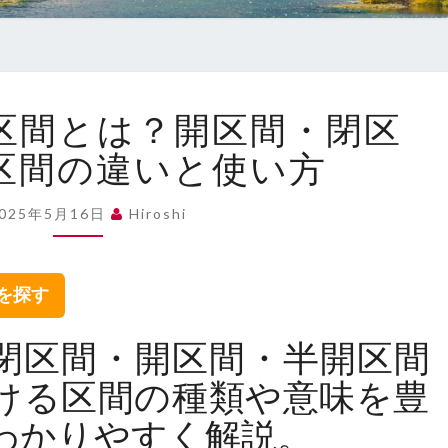
【完
区間とは？開区間・閉区
全
解
区間の違いと使い方
説】
区
2025年5月16日
Hiroshi
間
と
は？
集を探す
開
区
閉区間・開区間・半開区間
間・
閉
ける区間の種類や意味を豊
区
わかりやすく解説。
間・