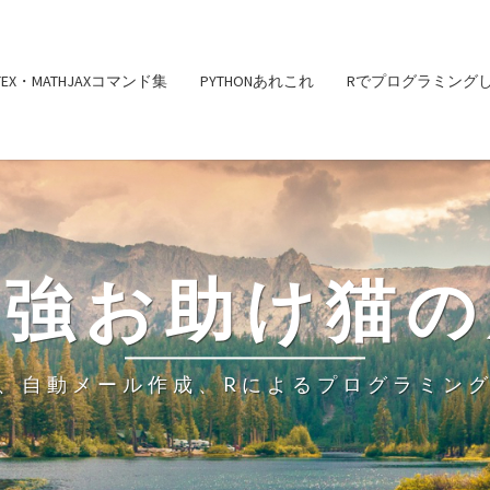
ATEX・MATHJAXコマンド集
PYTHONあれこれ
Rでプログラミング
勉強お助け猫の
、自動メール作成、Rによるプログラミン