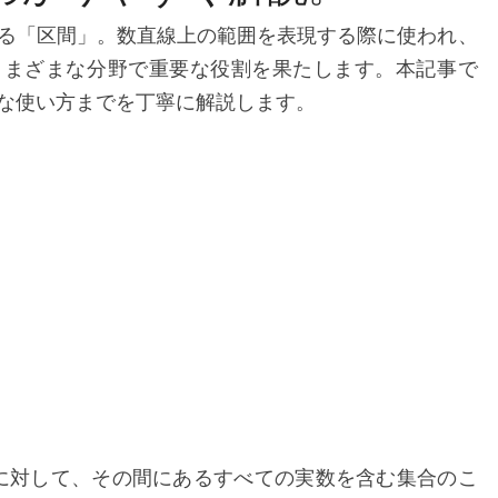
半
開
る「区間」。数直線上の範囲を表現する際に使われ、
区
さまざまな分野で重要な役割を果たします。本記事で
間
な使い方までを丁寧に解説します。
の
違
い
と
使
い
方
に対して、その間にあるすべての実数を含む集合のこ