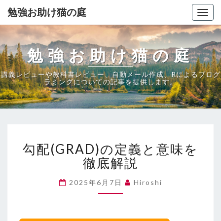
勉強お助け猫の庭
Togg
navig
勉強お助け猫の庭
講義レビューや教科書レビュー、自動メール作成、Rによるプログ
ラミングについての記事を提供します。
勾
勾配(GRAD)の定義と意味を
配
(GRAD)
徹底解説
の
定
2025年6月7日
Hiroshi
義
と
意