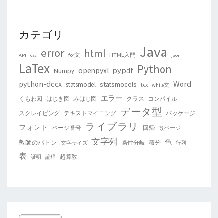
カテゴリ
Java
error
html
for文
HTML入門
API
css
json
LaTex
Python
pypdf
openpyxl
Numpy
python-docx
Word
statsmodels
statsmodel
tex
while文
エラー
くもわ図
はじき図
みはじ図
クラス
コンパイル
データ型
スクレイピング
テキストマイニング
パッケージ
ライブラリ
フォント
回帰
ページ番号
改ページ
文字列
色
教師のバトン
条件分岐
積分
文字サイズ
行列
表
超算数
証明
論理