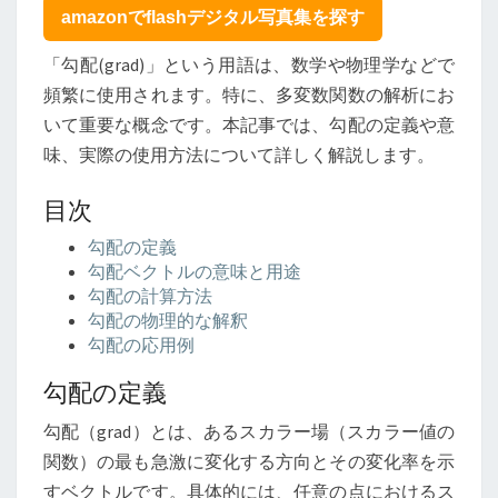
味
amazonでflashデジタル写真集を探す
を
徹
「勾配(grad)」という用語は、数学や物理学などで
底
頻繁に使用されます。特に、多変数関数の解析にお
解
いて重要な概念です。本記事では、勾配の定義や意
説
味、実際の使用方法について詳しく解説します。
目次
勾配の定義
勾配ベクトルの意味と用途
勾配の計算方法
勾配の物理的な解釈
勾配の応用例
勾配の定義
勾配（grad）とは、あるスカラー場（スカラー値の
関数）の最も急激に変化する方向とその変化率を示
すベクトルです。具体的には、任意の点におけるス