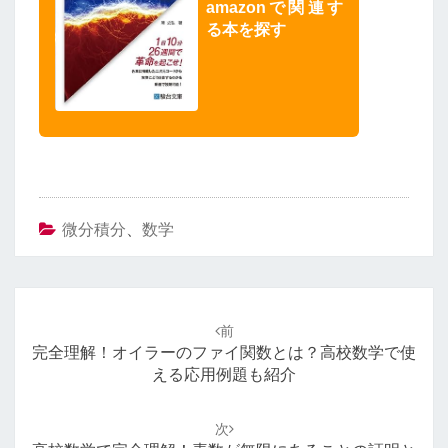
amazonで関連す
る本を探す
微分積分
、
数学
投
稿
前
ナ
完全理解！オイラーのファイ関数とは？高校数学で使
ビ
える応用例題も紹介
ゲ
ー
次
シ