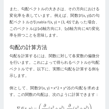
また、勾配ベクトルの大きさは、その方向における
変化率を表しています。例えば、関数$f(x, y)$の勾
配ベクトルが$\nabla f(x, y) = (3, 4)$であった場合、
このベクトルは$x$軸方向に3、$y$軸方向に4の変化
率を持つことを意味します。
勾配の計算方法
勾配を計算するには、関数に対して各変数の偏微分
を行います。これによって得られるベクトルが勾配
ベクトルです。以下に、実際に勾配を計算する例を
示します。
例として、関数$f(x, y) = x^2 + y^2$の勾配を求めま
す。この関数の勾配は、次のように計算できます：
∇
f
(
x
,
y
)
=
(
∂
∂
x
(
x
2
+
y
2
)
,
∂
∂
y
(
x
2
+
y
2
)
)