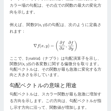
カラー場の勾配は、その点での関数の最大の変化方
向を示します。
例えば、関数$f(x, y)$の勾配は、次のように定義さ
れます：
∇
f
(
x
,
y
)
=
(
∂
f
∂
x
,
∂
f
∂
y
)
ここで、$\nabla$（ナブラ）は勾配演算子を示し、
関数$f(x, y)$の各変数に関する偏微分を取ります。
勾配ベクトルは、その関数が最も急激に変化する方
向と大きさを示しています。
勾配ベクトルの意味と用途
勾配ベクトルは、スカラー関数が最も急激に増加す
る方向を示します。この方向は、勾配ベクトルが指
し示す方向に沿って、関数値が増加します。