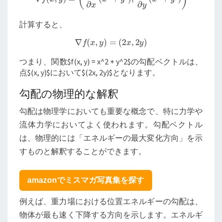
計算すると、
∇
f
(
x
,
y
)
=
(
2
x
,
2
y
)
つまり、関数$f(x, y) = x^2 + y^2$の勾配ベクトルは、
点$(x, y)$において$(2x, 2y)$となります。
勾配の物理的な解釈
勾配は物理学においても重要な概念で、特に力学や
流体力学においてよく使われます。勾配ベクトル
は、物理的には「エネルギーの最大変化方向」を示
すものと解釈することができます。
amazonでミスマガ写真集を探す
例えば、重力場における位置エネルギーの勾配は、
物体が最も速く下降する方向を示します。エネルギ