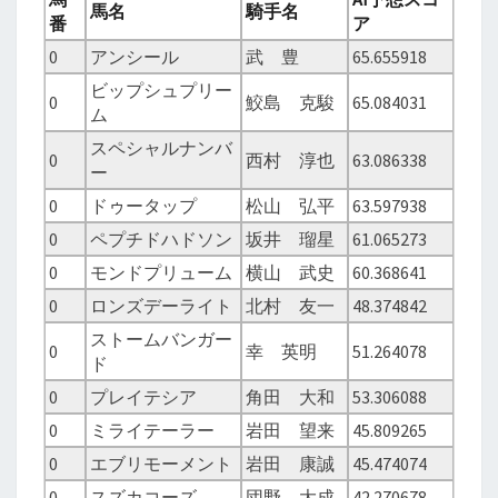
馬名
騎手名
番
ア
0
アンシール
武 豊
65.655918
ビップシュプリー
0
鮫島 克駿
65.084031
ム
スペシャルナンバ
0
西村 淳也
63.086338
ー
0
ドゥータップ
松山 弘平
63.597938
0
ペプチドハドソン
坂井 瑠星
61.065273
0
モンドプリューム
横山 武史
60.368641
0
ロンズデーライト
北村 友一
48.374842
ストームバンガー
0
幸 英明
51.264078
ド
0
プレイテシア
角田 大和
53.306088
0
ミライテーラー
岩田 望来
45.809265
0
エブリモーメント
岩田 康誠
45.474074
0
スズカコーズ
団野 大成
42.270678