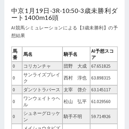
中京1月19日-3R-10:50-3歳未勝利ダ
ート1400m16頭
AI競馬シミュレーションによる【3歳未勝利】の予
想結果
馬
AI予想スコ
馬名
騎手名
番
ア
0
コリカンチャ
団野 大成
67.651825
サンライズブレイ
0
西村 淳也
63.898315
ク
0
ダンツトラバース
太宰 啓介
63.145117
ワンウェイトゥヘ
0
松山 弘平
61.029560
ル
シュネーグロッケ
0
騎手不明
59.714926
ン
メイショウタビズ