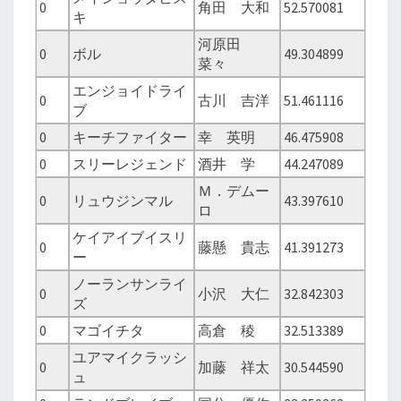
0
角田 大和
52.570081
キ
河原田
0
ボル
49.304899
菜々
エンジョイドライ
0
古川 吉洋
51.461116
ブ
0
キーチファイター
幸 英明
46.475908
0
スリーレジェンド
酒井 学
44.247089
Ｍ．デムー
0
リュウジンマル
43.397610
ロ
ケイアイブイスリ
0
藤懸 貴志
41.391273
ー
ノーランサンライ
0
小沢 大仁
32.842303
ズ
0
マゴイチタ
高倉 稜
32.513389
ユアマイクラッシ
0
加藤 祥太
30.544590
ュ