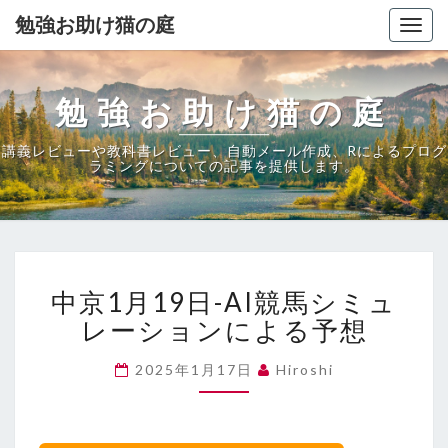
勉強お助け猫の庭
Togg
navig
勉強お助け猫の庭
講義レビューや教科書レビュー、自動メール作成、Rによるプログ
ラミングについての記事を提供します。
中
中京1月19日-AI競馬シミュ
京
1
レーションによる予想
月
19
2025年1月17日
Hiroshi
日-
AI
競