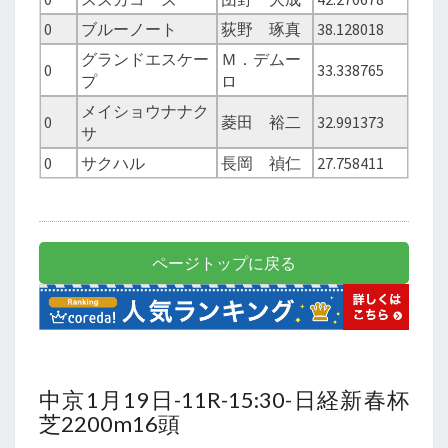
0
ブルーノート
荻野 琢真
38.128018
グランドエスケー
Ｍ．デムー
0
33.338765
プ
ロ
メイショウナナク
0
菱田 裕二
32.991373
サ
0
サクハル
長岡 禎仁
27.758411
ページトップに戻る
中京1月19日-11R-15:30-日経新春杯
芝2200m16頭