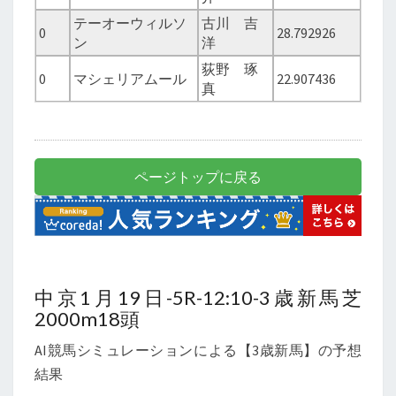
テーオーウィルソ
古川 吉
0
28.792926
ン
洋
荻野 琢
0
マシェリアムール
22.907436
真
ページトップに戻る
中京1月19日-5R-12:10-3歳新馬芝
2000m18頭
AI競馬シミュレーションによる【3歳新馬】の予想
結果