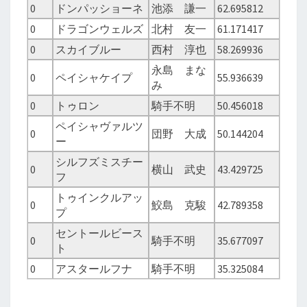
0
ドンパッショーネ
池添 謙一
62.695812
0
ドラゴンウェルズ
北村 友一
61.171417
0
スカイブルー
西村 淳也
58.269936
永島 まな
0
ペイシャケイプ
55.936639
み
0
トゥロン
騎手不明
50.456018
ペイシャヴァルツ
0
団野 大成
50.144204
ー
シルフズミスチー
0
横山 武史
43.429725
フ
トゥインクルアッ
0
鮫島 克駿
42.789358
プ
セントールビース
0
騎手不明
35.677097
ト
0
アスタールフナ
騎手不明
35.325084