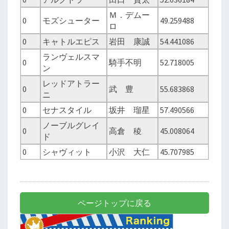
Ｍ．デムー
0
モズシューター
49.259488
ロ
0
キャトルエピス
岩田 康誠
54.441086
ランヴェルスマ
0
騎手不明
52.718005
ン
レッドアトラー
0
武 豊
55.683868
ニ
0
セナスタイル
坂井 瑠星
57.490566
ノーブルグレイ
0
高倉 稜
45.008064
ド
0
シャヴィット
小沢 大仁
45.707985
ページトップに戻る