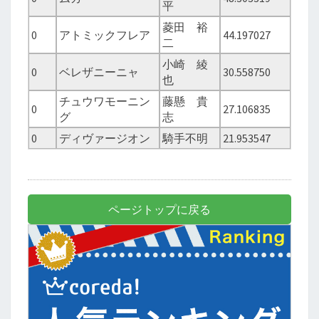
平
菱田 裕
0
アトミックフレア
44.197027
二
小崎 綾
0
ベレザニーニャ
30.558750
也
チュウワモーニン
藤懸 貴
0
27.106835
グ
志
0
ディヴァージオン
騎手不明
21.953547
ページトップに戻る