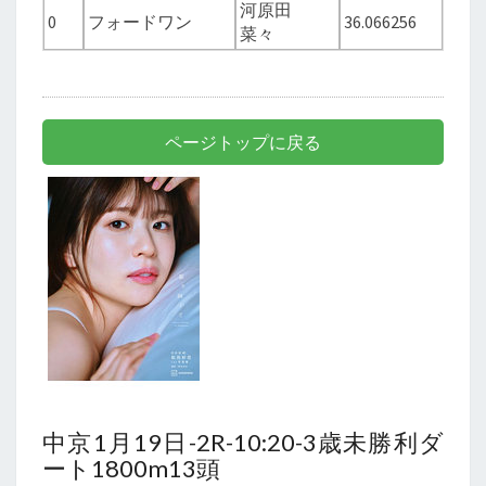
河原田
0
フォードワン
36.066256
菜々
ページトップに戻る
中京1月19日-2R-10:20-3歳未勝利ダ
ート1800m13頭