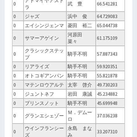
アドマイヤアスト
0
武 豊
66.541281
ラ
0
ジャズ
浜中 俊
64.729083
0
エイシンジェンマ
菱田 裕二
65.044738
河原田
0
サマーアゲイン
61.175109
菜々
クラシックステッ
0
騎手不明
57.887343
プ
0
リアライズ
騎手不明
59.920351
0
オトコギアンパン
騎手不明
55.821878
0
マテンロウアルテ
太宰 啓介
49.730203
0
ジュントネフ
岩田 康誠
45.234882
0
プリンスノット
騎手不明
45.699948
Ｍ．デムー
0
グランエシェゾー
37.036238
ロ
ウインフランシー
永島 まな
0
33.207310
ズ
み