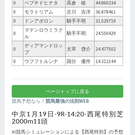
0
ペプチドヒナタ
高倉 稜
44.860334
0
モラトリアム
古川 吉洋
36.878461
0
ドンアポロン
騎手不明
31.529719
マテンロウミラク
0
騎手不明
24.550429
ル
ディアマンドロッ
0
太宰 啓介
24.477502
プ
0
ウフフトルンナ
国分 優作
14.312144
ページトップに戻る
競馬予想なら！
競馬最強の法則WEB
中京1月19日-9R-14:20-西尾特別芝
2000m11頭
AI競馬シミュレーションによる【西尾特別】の予想