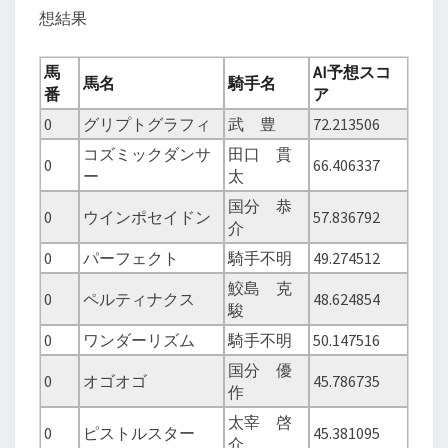
想結果
馬
AI予想スコ
馬名
騎手名
番
ア
0
グリプトグラフィ
武 豊
72.213506
コズミックダンサ
田口 貫
0
66.406337
ー
太
国分 恭
0
ウインポセイドン
57.836792
介
0
パーフェクト
騎手不明
49.274512
鮫島 克
0
ペルティナクス
48.624854
駿
0
ワンダーリズム
騎手不明
50.147516
国分 優
0
オゴオゴ
45.786735
作
太宰 啓
0
ピストルスター
45.381095
介