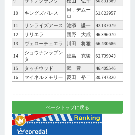
9
サトノグランツ
松山 弘平
60.831369
Ｍ．デムー
10
キングズパレス
51.623957
ロ
11
サンライズアース
池添 謙一
42.137079
12
サリエラ
団野 大成
46.396070
13
ヴェローチェエラ
川田 将雅
66.430686
ショウナンラプン
14
鮫島 克駿
62.739043
タ
15
タッチウッド
武 豊
46.405546
16
マイネルメモリー
菱田 裕二
30.747320
ページトップに戻る