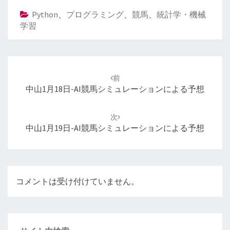
Python
、
プログラミング
、
競馬
、
統計学・機械
学習
投
稿
前
ナ
中山1月18日-AI競馬シミュレーションによる予想
ビ
ゲ
次
ー
中山1月19日-AI競馬シミュレーションによる予想
シ
ョ
ン
コメントは受け付けていません。