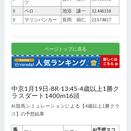
ツ
0
ペロ
池添 謙一
32.446158
0
マリンバンカー
長岡 禎仁
23.574817
ページトップに戻る
中京1月19日-8R-13:45-4歳以上1勝ク
ラスダート1400m16頭
AI競馬シミュレーションによる【4歳以上1勝クラ
ス】の予想結果
馬
AI予想スコ