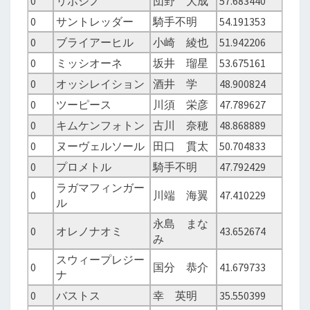
0
リポジノ
団野 大成
57.683440
0
サントレッダー
騎手不明
54.191353
0
ブライアーヒル
小崎 綾也
51.942206
0
ミッシオーネ
坂井 瑠星
53.675161
0
オッシレイション
酒井 学
48.900824
0
ツーピース
川須 栄彦
47.789627
0
キムケンフォトン
古川 奈穂
48.868889
0
ヌーヴェルソール
田口 貫太
50.704833
0
プロメトル
騎手不明
47.792429
ラガマフィンガー
0
川端 海翼
47.410229
ル
永島 まな
0
オレノナオミ
43.652674
み
スウィープレジー
0
国分 恭介
41.679733
ナ
0
バストス
幸 英明
35.550399