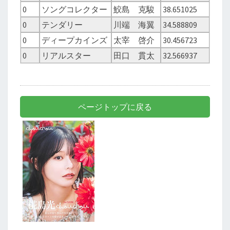
0
ソングコレクター
鮫島 克駿
38.651025
0
テンダリー
川端 海翼
34.588809
0
ディープカインズ
太宰 啓介
30.456723
0
リアルスター
田口 貫太
32.566937
ページトップに戻る