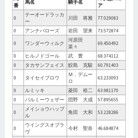
馬名
騎手名
番
ア
テーオードラッカ
0
川田 将雅
77.029083
ー
0
アンナバローズ
岩田 望来
73.572874
河原田
0
ワンダーウィルク
69.450492
菜々
0
ヒルノドゴール
武 豊
68.374112
0
タカサンフェイス
鮫島 克駿
60.791403
Ｍ．デムー
0
タイセイブロウ
63.233093
ロ
0
ルミッキ
菱田 裕二
63.981170
0
バルミーウェザー
団野 大成
57.895655
メイショウハッブ
0
角田 大和
53.228286
ル
ウイングスオブラ
0
今村 聖奈
46.684874
ヴ