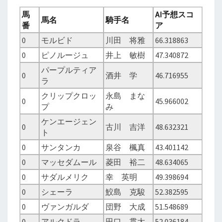
馬
AI予想スコ
馬名
騎手名
番
ア
0
モルビド
川田 将雅
66.318863
0
ピノルージュ
井上 敏樹
47.340872
パープルティア
0
酒井 学
46.716955
ラ
クリップクロッ
永島 まな
0
45.966002
プ
み
ケンエージェン
0
古川 吉洋
48.632321
ト
0
サンタンカ
泉谷 楓真
43.401142
0
マッセダムール
菱田 裕二
48.634065
0
サダルメリク
幸 英明
49.398694
0
シェーラ
鮫島 克駿
52.382595
0
ヴァンガルダ
団野 大成
51.548689
0
アルクドラ
田口 貫太
52.036184