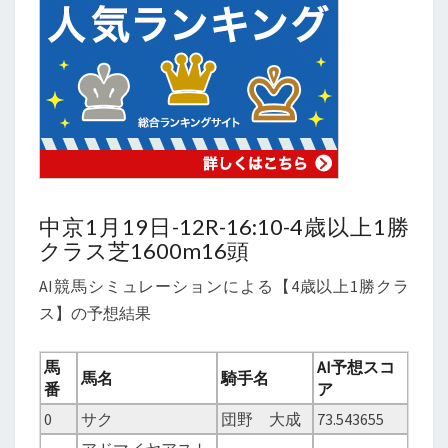
中京1月19日-12R-16:10-4歳以上1勝
クラス芝1600m16頭
AI競馬シミュレーションによる【4歳以上1勝クラ
ス】の予想結果
馬
AI予想スコ
馬名
騎手名
番
ア
0
サク
団野 大成
73.543655