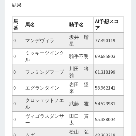
結果
馬
AI予想スコ
馬名
騎手名
番
ア
坂井 瑠
0
マンデヴィラ
77.490119
星
ミッキーツインク
0
騎手不明
69.685803
ル
川田 将
0
フレミングフープ
61.318199
雅
岩田 望
0
エグランタイン
58.962141
来
クロシェットノエ
0
武藤 雅
54.523981
ル
ヴィゴラスダンサ
田口 貫
0
55.388004
ー
太
松山 弘
0
ムガ
48.303319