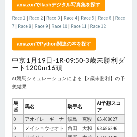
馬
amazonでflashデジタル写真集を探す
シ
ミ
Race 1
|
Race 2
|
Race 3
|
Race 4
|
Race 5
|
Race 6
|
Race
ュ
7
|
Race 8
|
Race 9
|
Race 10
|
Race 11
|
Race 12
レ
ー
シ
amazonでPython関連の本を探す
ョ
ン
中京1月19日-1R-09:50-3歳未勝利ダ
に
ート1200m16頭
よ
る
AI競馬シミュレーションによる【3歳未勝利】の予
予
想結果
想
馬
AI予想スコ
馬名
騎手名
番
ア
0
アオイレーギーナ
鮫島 克駿
65.468027
0
メイショウセオト
角田 大和
63.686246