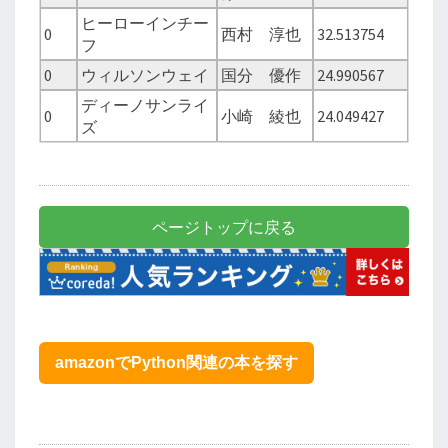
ヒーローインチー
0
西村 淳也
32.513754
フ
0
ウィルソンウェイ
国分 優作
24.990567
ディーノサンライ
0
小崎 綾也
24.049427
ズ
ページトップに戻る
amazonでPython関連の本を探す