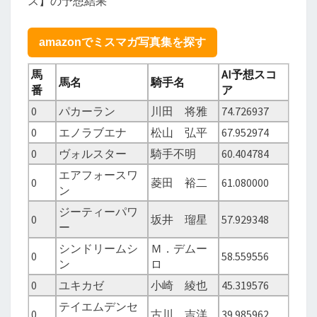
ス】の予想結果
amazonでミスマガ写真集を探す
馬
AI予想スコ
馬名
騎手名
番
ア
0
パカーラン
川田 将雅
74.726937
0
エノラブエナ
松山 弘平
67.952974
0
ヴォルスター
騎手不明
60.404784
エアフォースワ
0
菱田 裕二
61.080000
ン
ジーティーパワ
0
坂井 瑠星
57.929348
ー
シンドリームシ
Ｍ．デムー
0
58.559556
ン
ロ
0
ユキカゼ
小崎 綾也
45.319576
テイエムデンセ
0
古川 吉洋
39.985962