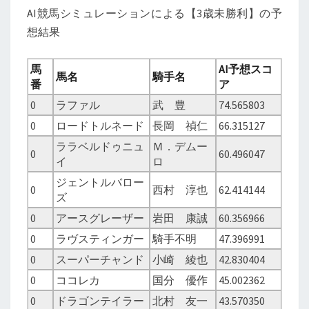
AI競馬シミュレーションによる【3歳未勝利】の予
想結果
馬
AI予想スコ
馬名
騎手名
番
ア
0
ラファル
武 豊
74.565803
0
ロードトルネード
長岡 禎仁
66.315127
ララベルドゥニュ
Ｍ．デムー
0
60.496047
イ
ロ
ジェントルバロー
0
西村 淳也
62.414144
ズ
0
アースグレーザー
岩田 康誠
60.356966
0
ラヴスティンガー
騎手不明
47.396991
0
スーパーチャンド
小崎 綾也
42.830404
0
ココレカ
国分 優作
45.002362
0
ドラゴンテイラー
北村 友一
43.570350