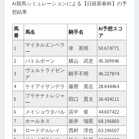
AI競馬シミュレーションによる【日経新春杯】の予
想結果
馬
AI予想スコ
馬名
騎手名
番
ア
マイネルエンペラ
1
幸 英明
50.674771
ー
2
バトルボーン
横山 武史
45.309946
ヴェルトライゼン
3
騎手不明
46.227874
デ
4
ケイアイサンデラ
藤懸 貴志
28.844464
プラチナトレジャ
5
田口 貫太
26.434111
ー
6
メイショウタバル
浜中 俊
44.607422
7
ホールネス
坂井 瑠星
68.196860
8
ロードデルレイ
西村 淳也
63.196507