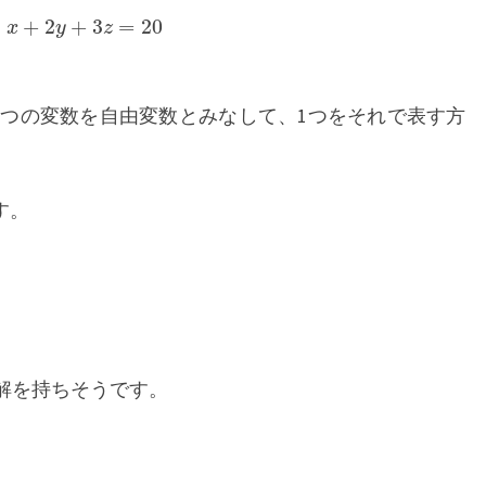
x
+
2
y
+
3
z
=
20
2つの変数を自由変数とみなして、1つをそれで表す方
す。
解を持ちそうです。