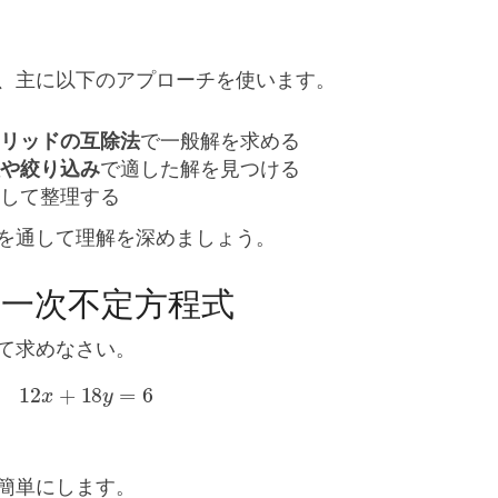
、主に以下のアプローチを使います。
リッドの互除法
で一般解を求める
や絞り込み
で適した解を見つける
して整理する
を通して理解を深めましょう。
の一次不定方程式
て求めなさい。
12
x
+
18
y
=
6
簡単にします。