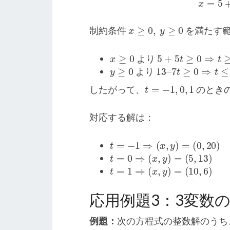
x
≥
0
,
y
≥
0
制約条件
を満たす
x
≥
0
5
+
5
t
≥
0
⇒
t
≥
−
1
より
y
≥
0
13
–
7
t
≥
0
⇒
t
≤
1
より
t
=
−
1
,
0
,
1
したがって、
のとき
対応する解は：
t
=
−
1
⇒
(
x
,
y
)
=
(
0
,
20
)
t
=
0
⇒
(
x
,
y
)
=
(
5
,
13
)
t
=
1
⇒
(
x
,
y
)
=
(
10
,
6
)
応用例題3：3変数
例題：
次の方程式の整数解のうち