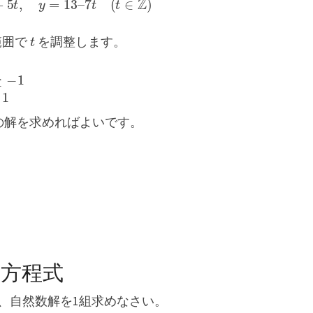
t
範囲で
を調整します。
の解を求めればよいです。
の方程式
、自然数解を1組求めなさい。