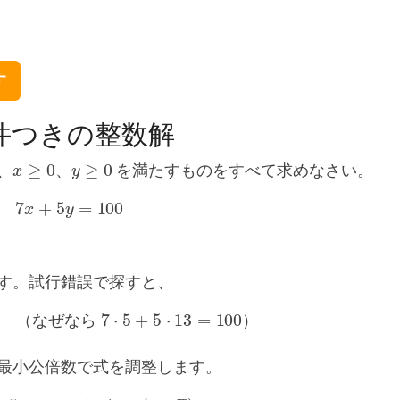
す
件つきの整数解
x
≥
0
y
≥
0
、
、
を満たすものをすべて求めなさい。
7
x
+
5
y
=
100
す。試行錯誤で探すと、
（なぜなら
7
⋅
5
+
5
⋅
13
=
100
）
（
な
ぜ
な
ら
）
の最小公倍数で式を調整します。
=
5
+
5
t
,
y
=
13
–
7
t
(
t
∈
Z
)