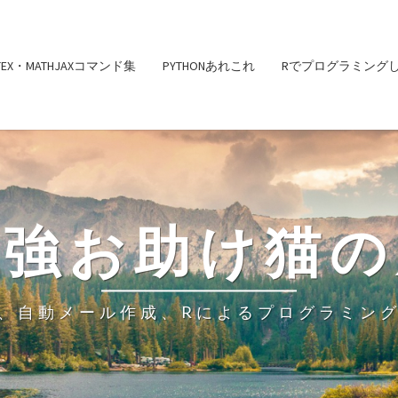
ATEX・MATHJAXコマンド集
PYTHONあれこれ
Rでプログラミング
勉強お助け猫の
、自動メール作成、Rによるプログラミン