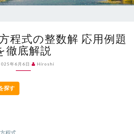
高
方程式の整数解 応用例題
校
数
を徹底解説
学
｜
2025年6月6日
Hiroshi
不
定
方
集を探す
程
式
の
整
数
解
定方程式