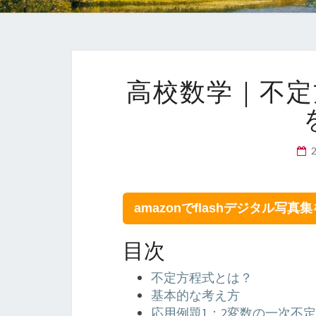
高校数学｜不定
amazonでflashデジタル写真
目次
不定方程式とは？
基本的な考え方
応用例題1：2変数の一次不