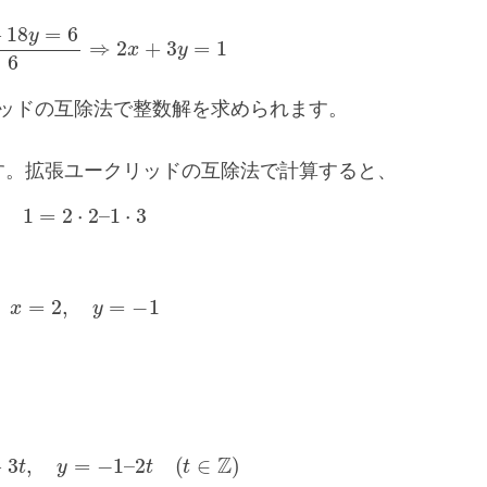
2
x
+
18
y
=
6
6
⇒
2
x
+
3
y
=
1
ッドの互除法で整数解を求められます。
す。拡張ユークリッドの互除法で計算すると、
1
=
2
⋅
2
–
1
⋅
3
x
=
2
,
y
=
−
1
=
2
+
3
t
,
y
=
−
1
–
2
t
(
t
∈
Z
)