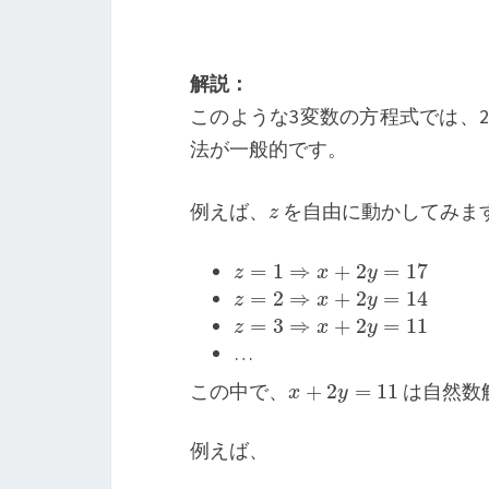
解説：
このような3変数の方程式では、
法が一般的です。
z
例えば、
を自由に動かしてみま
z
=
1
⇒
x
+
2
y
=
17
z
=
2
⇒
x
+
2
y
=
14
z
=
3
⇒
x
+
2
y
=
11
…
x
+
2
y
=
11
この中で、
は自然数
例えば、