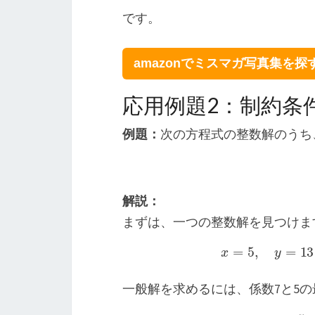
です。
amazonでミスマガ写真集を探
応用例題2：制約条
例題：
次の方程式の整数解のうち
解説：
まずは、一つの整数解を見つけま
x
=
5
,
y
=
13
一般解を求めるには、係数7と5
x