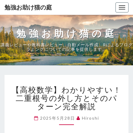
勉強お助け猫の庭
Togg
navig
勉強お助け猫の庭
講義レビューや教科書レビュー、自動メール作成、Rによるプログ
ラミングについての記事を提供します。
【高
【高校数学】わかりやすい！
校
数
二重根号の外し方とそのパ
学】
ターン完全解説
わ
か
2025年5月28日
Hiroshi
り
や