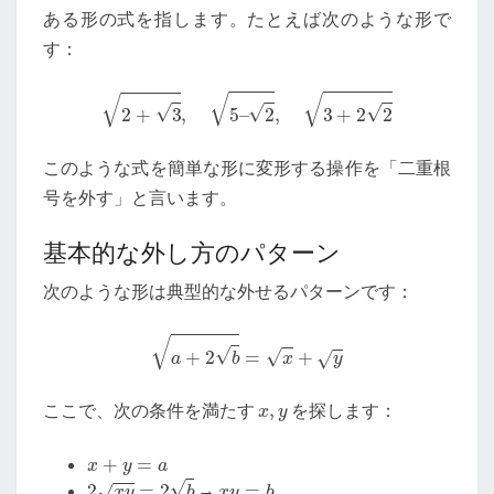
ある形の式を指します。たとえば次のような形で
す：
2
+
3
,
5
–
2
,
3
+
2
2
このような式を簡単な形に変形する操作を「二重根
号を外す」と言います。
基本的な外し方のパターン
次のような形は典型的な外せるパターンです：
a
+
2
b
=
x
+
y
x
,
y
ここで、次の条件を満たす
を探します：
x
+
y
=
a
2
x
y
=
2
b
x
y
=
b
→