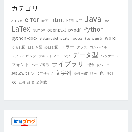
カテゴリ
Java
error
html
for文
HTML入門
API
css
json
LaTex
Python
pypdf
openpyxl
Numpy
python-docx
Word
statsmodels
statsmodel
tex
while文
エラー
くもわ図
はじき図
みはじ図
クラス
コンパイル
データ型
スクレイピング
テキストマイニング
パッケージ
ライブラリ
フォント
回帰
ページ番号
改ページ
文字列
色
教師のバトン
条件分岐
積分
文字サイズ
行列
表
超算数
証明
論理