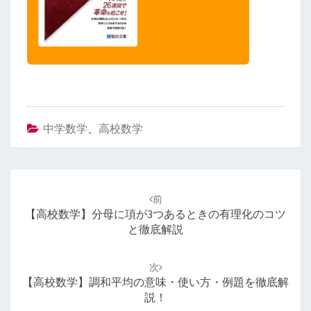
中学数学
、
高校数学
投
稿
前
ナ
【高校数学】分母に項が3つあるときの有理化のコツ
ビ
と徹底解説
ゲ
ー
次
シ
【高校数学】調和平均の意味・使い方・例題を徹底解
ョ
説！
ン