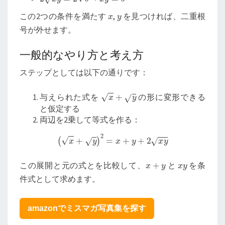
x
y
この2つの条件を満たす
,
を見つければ、二重根
号が外せます。
一般的なやり方と考え方
ステップとしては以下の通りです：
x
+
y
与えられた式を
の形に変形できる
と仮定する
両辺を2乗して等式を作る：
(
x
+
y
)
2
=
x
+
y
+
2
x
y
x
+
y
x
y
この展開と元の式とを比較して、
と
を条
件式として求めます。
amazonでミスマガ写真集を探す