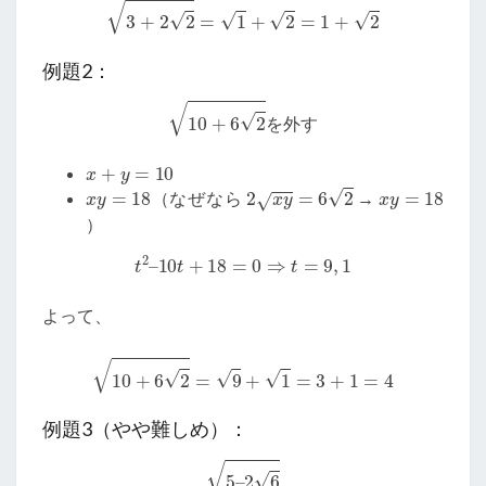
例題2：
10
+
6
2
を
外
す
を
外
す
x
+
y
=
10
x
y
=
18
2
x
y
=
6
2
x
y
=
18
（なぜなら
→
）
t
2
–
10
t
+
18
=
0
⇒
t
=
9
,
1
よって、
10
+
6
2
=
9
+
1
=
3
+
1
=
4
例題3（やや難しめ）：
5
–
2
6