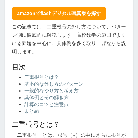
す
い！
amazonでflashデジタル写真集を探す
二
重
この記事では、二重根号の外し方について、パター
根
ン別に徹底的に解説します。高校数学の範囲でよく
号
の
出る問題を中心に、具体例を多く取り上げながら説
外
明します。
し
方
目次
と
そ
二重根号とは？
の
基本的な外し方のパターン
パ
一般的なやり方と考え方
タ
具体例とその解き方
ー
計算のコツと注意点
ン
まとめ
完
二重根号とは？
全
解
「二重根号」とは、根号（√）の中にさらに根号が
説