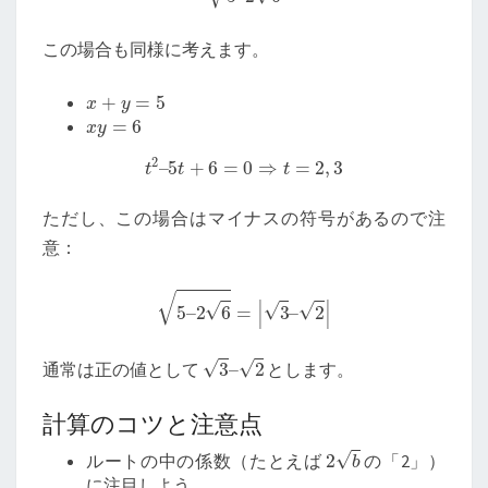
この場合も同様に考えます。
x
+
y
=
5
x
y
=
6
t
2
–
5
t
+
6
=
0
⇒
t
=
2
,
3
ただし、この場合はマイナスの符号があるので注
意：
5
–
2
6
=
|
3
–
2
|
3
–
2
通常は正の値として
とします。
計算のコツと注意点
2
b
ルートの中の係数（たとえば
の「2」）
に注目しよう