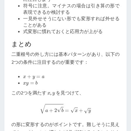
符号に注意。マイナスの場合は引き算の形で
表現できるか検討する
一見外せそうにない形でも変形すれば外せる
ことがある
式変形に慣れておくと応用力が上がる
まとめ
二重根号の外し方には基本パターンがあり、以下の
2つの条件に注目するのが重要です：
x
+
y
=
a
x
y
=
b
x
y
この2つを満たす
,
を見つけて、
a
+
2
b
=
x
+
y
の形に変形するのがポイントです。難しそうに見え