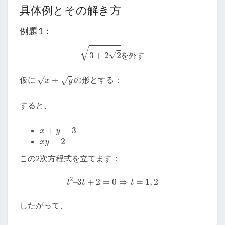
具体例とその解き方
例題1：
3
+
2
2
を
外
す
を
外
す
x
+
y
仮に
の形とする：
すると、
x
+
y
=
3
x
y
=
2
この2次方程式を立てます：
t
2
–
3
t
+
2
=
0
⇒
t
=
1
,
2
したがって、
3
+
2
2
=
1
+
2
=
1
+
2