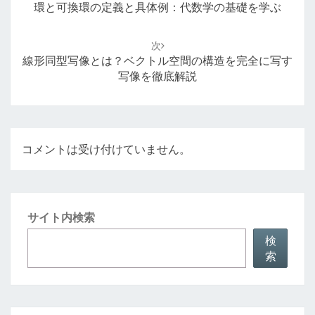
ナ
環と可換環の定義と具体例：代数学の基礎を学ぶ
ビ
ゲ
次
ー
線形同型写像とは？ベクトル空間の構造を完全に写す
シ
写像を徹底解説
ョ
ン
コメントは受け付けていません。
サイト内検索
検
索