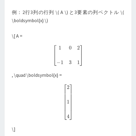
例：2行3列の行列
\
( A
\
) と3要素の列ベクトル
\
(
\boldsymbol{x}
\
)
\
[ A =
[
1
0
2
−
1
3
1
]
, \quad \boldsymbol{x} =
[
2
1
4
]
\
]