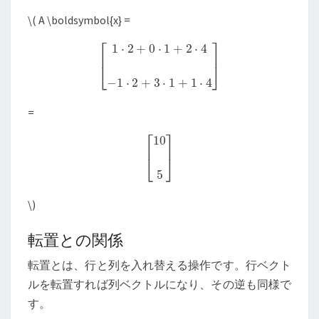
\
( A \boldsymbol{x} =
[
1
⋅
2
+
0
⋅
1
+
2
⋅
4
−
1
⋅
2
+
3
⋅
1
+
1
⋅
4
]
=
[
10
5
]
\
)
転置との関係
転置とは、行と列を入れ替える操作です。行ベクト
ルを転置すれば列ベクトルになり、その逆も同様で
す。