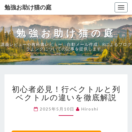
勉強お助け猫の庭
Togg
navig
勉強お助け猫の庭
講義レビューや教科書レビュー、自動メール作成、Rによるプログ
ラミングについての記事を提供します。
初
初心者必見！行ベクトルと列
心
者
ベクトルの違いを徹底解説
必
見！
2025年5月10日
Hiroshi
行
ベ
ク