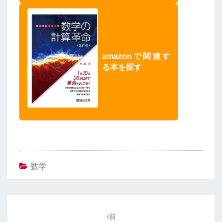
amazonで関連す
る本を探す
数学
投
稿
前