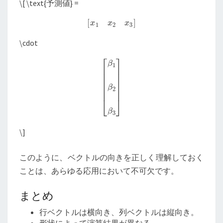
\
[ \text{予測値} =
[
x
1
x
2
x
3
]
\cdot
[
β
1
β
2
β
3
]
\
]
このように、ベクトルの向きを正しく理解しておく
ことは、あらゆる応用において不可欠です。
まとめ
行ベクトルは横向き、列ベクトルは縦向き。
形状によって演算結果が異なる。