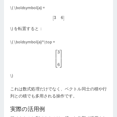
\
( \boldsymbol{a} =
[
3
6
]
\
) を転置すると：
\
( \boldsymbol{a}^\top =
[
3
6
]
\
)
これは数式処理だけでなく、ベクトル同士の積や行
列との積でも多用される操作です。
実際の活用例