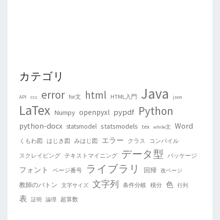
カテゴリ
Java
error
html
for文
HTML入門
API
css
json
LaTex
Python
pypdf
openpyxl
Numpy
python-docx
Word
statsmodels
statsmodel
tex
while文
エラー
くもわ図
はじき図
みはじ図
クラス
コンパイル
データ型
スクレイピング
テキストマイニング
パッケージ
ライブラリ
フォント
回帰
ページ番号
改ページ
文字列
色
教師のバトン
条件分岐
積分
文字サイズ
行列
表
超算数
証明
論理