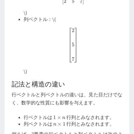
\
)
列ベクトル：
\
(
[
2
5
7
]
\
)
記法と構造の違い
行ベクトルと列ベクトルの違いは、見た目だけでな
く、数学的な性質にも影響を与えます。
1
×
n
行ベクトルは
行列とみなされます。
n
×
1
列ベクトルは
行列とみなされます。
例えば、3要素の行ベクトルと列ベクトルは次のよ