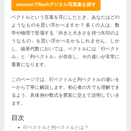
ト
amazonでflashデジタル写真集を探す
ル
と
ベクトルという言葉を耳にしたとき、あなたはどの
列
ようなものを思い浮かべますか？ 多くの人は、数
ベ
学や物理で登場する「向きと大きさを持つ矢印のよ
ク
ト
うなもの」を思い浮かべるかもしれません。しか
ル
し、線形代数においては、ベクトルには「行ベクト
の
ル」と「列ベクトル」が存在し、その違いが非常に
違
重要になります。
い
を
徹
このページでは、行ベクトルと列ベクトルの違いを
底
一から丁寧に解説します。初心者の方でも理解でき
解
るよう、具体例や数式を豊富に交えて説明していき
説
ます。
目次
行ベクトルと列ベクトルとは？