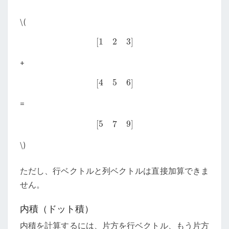
\
(
[
1
2
3
]
+
[
4
5
6
]
=
[
5
7
9
]
\
)
ただし、行ベクトルと列ベクトルは直接加算できま
せん。
内積（ドット積）
内積を計算するには、片方を行ベクトル、もう片方