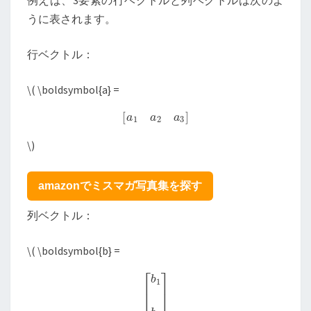
うに表されます。
行ベクトル：
\
( \boldsymbol{a} =
[
a
1
a
2
a
3
]
\
)
amazonでミスマガ写真集を探す
列ベクトル：
\
( \boldsymbol{b} =
[
b
1
b
2
b
3
]