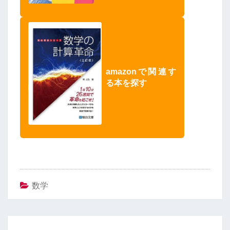
amazonで関連す
る本を探す
数学
投