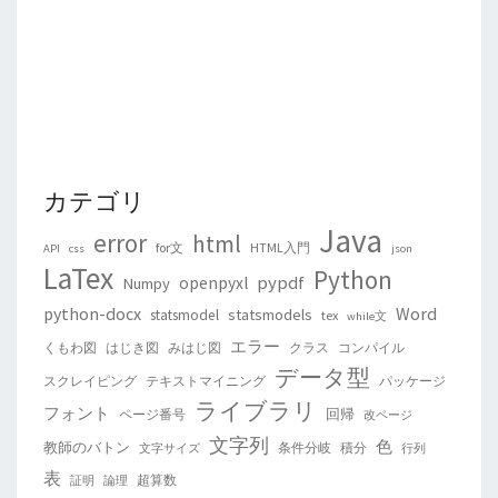
カテゴリ
Java
error
html
for文
HTML入門
API
css
json
LaTex
Python
pypdf
openpyxl
Numpy
python-docx
Word
statsmodels
statsmodel
tex
while文
エラー
くもわ図
はじき図
みはじ図
クラス
コンパイル
データ型
スクレイピング
テキストマイニング
パッケージ
ライブラリ
フォント
回帰
ページ番号
改ページ
文字列
色
教師のバトン
条件分岐
積分
文字サイズ
行列
表
超算数
証明
論理