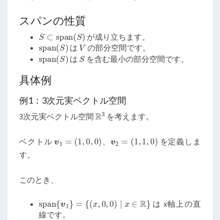
スパンの性質
S
⊂
span
(
S
)
が成り立ちます。
span
(
S
)
V
は
の部分空間です。
span
(
S
)
S
は
を含む最小の部分空間です。
具体例
例1：3次元実ベクトル空間
R
3
3次元実ベクトル空間
を考えます。
v
1
=
(
1
,
0
,
0
)
v
2
=
(
1
,
1
,
0
)
ベクトル
、
を定義しま
す。
このとき、
span
{
v
1
}
=
{
(
x
,
0
,
0
)
∣
x
∈
R
}
は x軸上の直
線です。