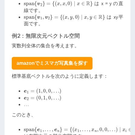
span
{
v
2
}
=
{
(
x
,
x
,
0
)
∣
x
∈
R
}
は x = y の直
線です。
span
{
v
1
,
v
2
}
=
{
(
x
,
y
,
0
)
∣
x
,
y
∈
R
}
は xy平
面です。
例2：無限次元ベクトル空間
実数列全体の集合を考えます。
amazonでミスマガ写真集を探す
標準基底ベクトルを次のように定義します：
e
1
=
(
1
,
0
,
0
,
…
)
e
2
=
(
0
,
1
,
0
,
…
)
…
このとき、
span
…
{
…
…
(
x
,
,
)
1
e
x
∣
,
x
n
n
{
i
,
}
∈
e
0
=
1
,
R
0
,
,
}