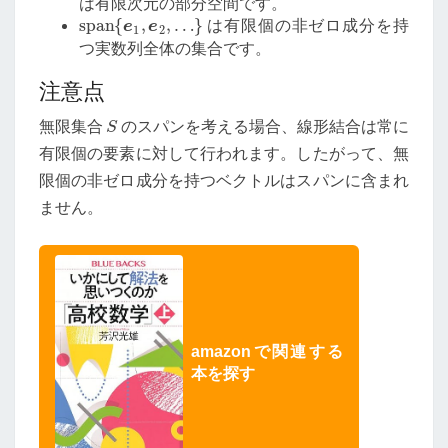
は有限次元の部分空間です。
span
{
e
1
,
e
2
,
…
}
は有限個の非ゼロ成分を持
つ実数列全体の集合です。
注意点
S
無限集合
のスパンを考える場合、線形結合は常に
有限個の要素に対して行われます。したがって、無
限個の非ゼロ成分を持つベクトルはスパンに含まれ
ません。
amazonで関連する
本を探す