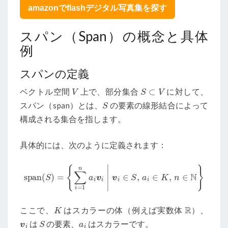
例
amazonでflashデジタル写真集を探す
つ
き】
スパン（Span）の概念と具体
例
スパンの定義
V
S
⊂
V
ベクトル空間
上で、部分集合
に対して、
S
スパン（span）とは、
の要素の線形結合によって
構成される集合を指します。
具体的には、次のように定義されます：
span
(
S
)
=
{
∑
i
=
1
n
a
i
v
i
|
v
i
∈
S
,
a
i
∈
K
,
n
∈
N
}
K
R
ここで、
はスカラーの体（例えば実数体
）、
v
i
S
a
i
は
の要素、
はスカラーです。