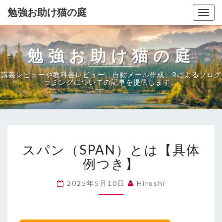
勉強お助け猫の庭
Togg
navig
勉強お助け猫の庭
講義レビューや教科書レビュー、自動メール作成、Rによるプログ
ラミングについての記事を提供します。
ス
スパン（SPAN）とは【具体
パ
ン
例つき】
（SPAN）
と
2025年5月10日
Hiroshi
は
【具
体