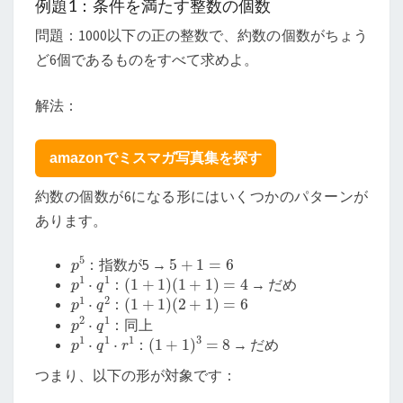
例題1：条件を満たす整数の個数
問題：1000以下の正の整数で、約数の個数がちょう
ど6個であるものをすべて求めよ。
解法：
amazonでミスマガ写真集を探す
約数の個数が6になる形にはいくつかのパターンが
あります。
p
5
5
+
1
=
6
：指数が5 →
p
1
⋅
q
1
(
1
+
1
)
(
1
+
1
)
=
4
：
→ だめ
p
1
⋅
q
2
(
1
+
1
)
(
2
+
1
)
=
6
：
p
2
⋅
q
1
：同上
p
1
⋅
q
1
⋅
r
1
(
1
+
1
)
3
=
8
：
→ だめ
つまり、以下の形が対象です：