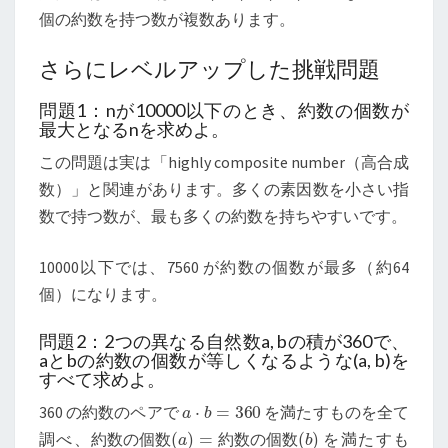
個の約数を持つ数が複数あります。
さらにレベルアップした挑戦問題
問題1：nが10000以下のとき、約数の個数が
最大となるnを求めよ。
この問題は実は「highly composite number（高合成
数）」と関連があります。多くの素因数を小さい指
数で持つ数が、最も多くの約数を持ちやすいです。
10000以下では、7560 が約数の個数が最多（約64
個）になります。
問題2：2つの異なる自然数a, bの積が360で、
aとbの約数の個数が等しくなるような(a, b)を
すべて求めよ。
a
⋅
b
=
360
360 の約数のペアで
を満たすものを全て
約数の個数
(
b
)
(
a
)
=
約数の個数
調べ、
を満たすも
約
数
の
個
数
約
数
の
個
数