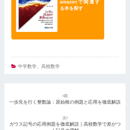
amazonで関連す
る本を探す
中学数学
、
高校数学
投
稿
前
ナ
一歩先を行く整数論：原始根の例題と応用を徹底解説
ビ
ゲ
次
ー
ガウス記号の応用例題を徹底解説｜高校数学で差がつ
シ