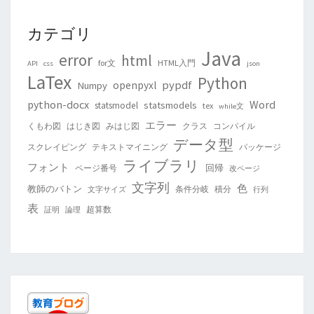
カテゴリ
Java
error
html
for文
HTML入門
API
css
json
LaTex
Python
pypdf
openpyxl
Numpy
python-docx
Word
statsmodels
statsmodel
tex
while文
エラー
くもわ図
はじき図
みはじ図
クラス
コンパイル
データ型
スクレイピング
テキストマイニング
パッケージ
ライブラリ
フォント
回帰
ページ番号
改ページ
文字列
色
教師のバトン
条件分岐
積分
文字サイズ
行列
表
超算数
証明
論理