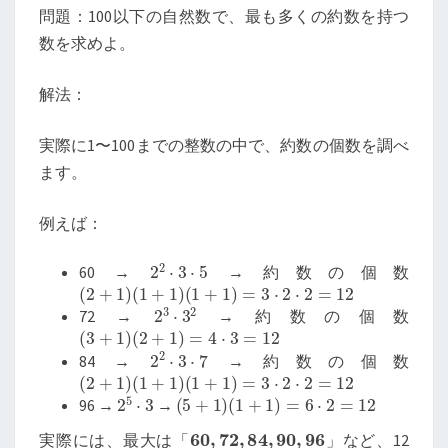
問題：100以下の自然数で、最も多くの約数を持つ
数を求めよ。
解法：
実際に1〜100までの整数の中で、約数の個数を調べ
ます。
例えば：
2
2
⋅
3
⋅
5
60 →
→ 約数の個数
(
2
+
1
)
(
1
+
1
)
(
1
+
1
)
=
3
⋅
2
⋅
2
=
12
2
3
⋅
3
2
72 →
→ 約数の個数
(
3
+
1
)
(
2
+
1
)
=
4
⋅
3
=
12
2
2
⋅
3
⋅
7
84 →
→ 約数の個数
(
2
+
1
)
(
1
+
1
)
(
1
+
1
)
=
3
⋅
2
⋅
2
=
12
2
5
⋅
3
(
5
+
1
)
(
1
+
1
)
=
6
⋅
2
=
12
96 →
→
60
,
72
,
84
,
90
,
96
実際には、最大は「
」など、12