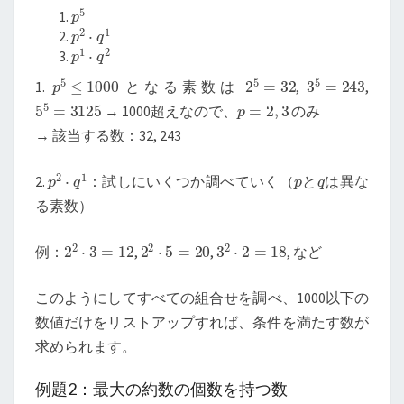
p
5
p
2
⋅
q
1
p
1
⋅
q
2
p
5
≤
1000
2
5
=
32
3
5
=
243
1.
となる素数は
,
,
5
5
=
3125
p
=
2
,
3
→ 1000超えなので、
のみ
→ 該当する数：32, 243
p
2
⋅
q
1
p
q
2.
：試しにいくつか調べていく（
と
は異な
る素数）
2
2
⋅
3
=
12
2
2
⋅
5
=
20
3
2
⋅
2
=
18
例：
,
,
, など
このようにしてすべての組合せを調べ、1000以下の
数値だけをリストアップすれば、条件を満たす数が
求められます。
例題2：最大の約数の個数を持つ数