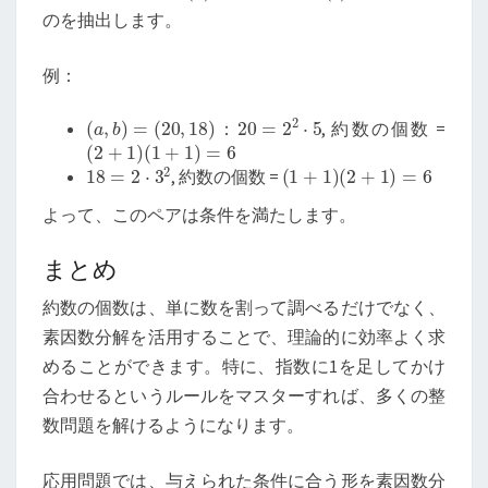
のを抽出します。
例：
(
a
,
b
)
=
(
20
,
18
)
20
=
2
2
⋅
5
：
, 約数の個数 =
(
2
+
1
)
(
1
+
1
)
=
6
18
=
2
⋅
3
2
(
1
+
1
)
(
2
+
1
)
=
6
, 約数の個数 =
よって、このペアは条件を満たします。
まとめ
約数の個数は、単に数を割って調べるだけでなく、
素因数分解を活用することで、理論的に効率よく求
めることができます。特に、指数に1を足してかけ
合わせるというルールをマスターすれば、多くの整
数問題を解けるようになります。
応用問題では、与えられた条件に合う形を素因数分