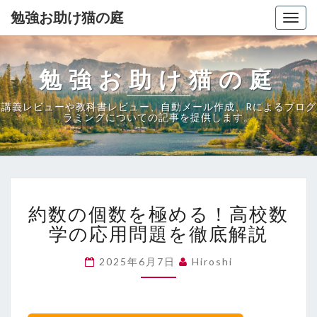
勉強お助け猫の庭
Togg
navig
勉強お助け猫の庭
講義レビューや教科書レビュー、自動メール作成、Rによるプログ
ラミングについての記事を提供します。
約
約数の個数を極める！高校数
数
の
学の応用問題を徹底解説
個
数
2025年6月7日
Hiroshi
を
極
め