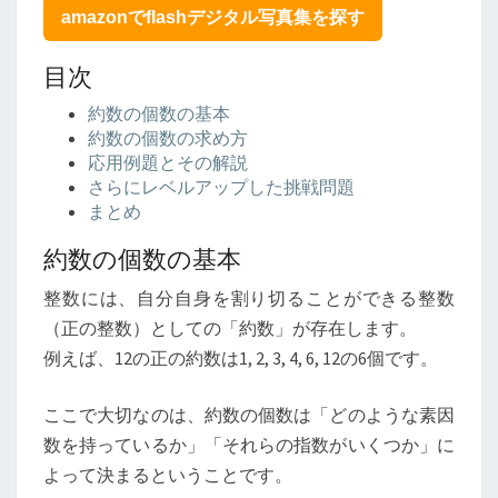
る！
amazonでflashデジタル写真集を探す
高
校
目次
数
学
約数の個数の基本
の
約数の個数の求め方
応
応用例題とその解説
用
さらにレベルアップした挑戦問題
問
まとめ
題
を
約数の個数の基本
徹
整数には、自分自身を割り切ることができる整数
底
解
（正の整数）としての「約数」が存在します。
説
例えば、12の正の約数は1, 2, 3, 4, 6, 12の6個です。
ここで大切なのは、約数の個数は「どのような素因
数を持っているか」「それらの指数がいくつか」に
よって決まるということです。