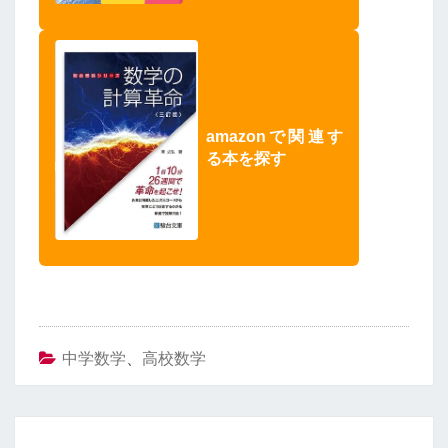
amazonで関連す
る本を探す
中学数学
、
高校数学
投