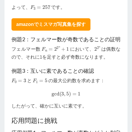
F
3
=
257
よって、
です。
amazonでミスマガ写真集を探す
例題2：フェルマー数が奇数であることの証明
F
n
=
2
2
n
+
1
2
2
n
フェルマー数
において、
は偶数な
ので、それに1を足すと必ず奇数になります。
例題3：互いに素であることの確認
F
0
=
3
F
1
=
5
と
の最大公約数を求めます：
gcd
(
3
,
5
)
=
1
したがって、確かに互いに素です。
応用問題に挑戦