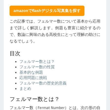
お
き
amazonでflashデジタル写真集を探す
た
い！
この記事では、フェルマー数について基本から応用
フ
まで詳しく解説します。例題も豊富に紹介するの
ェ
ル
で、数論に興味のある高校生にとって理解の助けに
マ
なるでしょう。
ー
数
目次
の
応
フェルマー数とは？
用
フェルマー数の性質
と
基本的な例題
例
応用問題に挑戦
題
フェルマー数の歴史的意義
を
まとめ
徹
フェルマー数とは？
底
解
フェルマー数（Fermat Number）とは、次の形の自
説