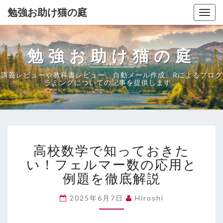
勉強お助け猫の庭
Togg
navig
勉強お助け猫の庭
講義レビューや教科書レビュー、自動メール作成、Rによるプログ
ラミングについての記事を提供します。
高
高校数学で知っておきた
校
数
い！フェルマー数の応用と
学
例題を徹底解説
で
知
2025年6月7日
Hiroshi
っ
て