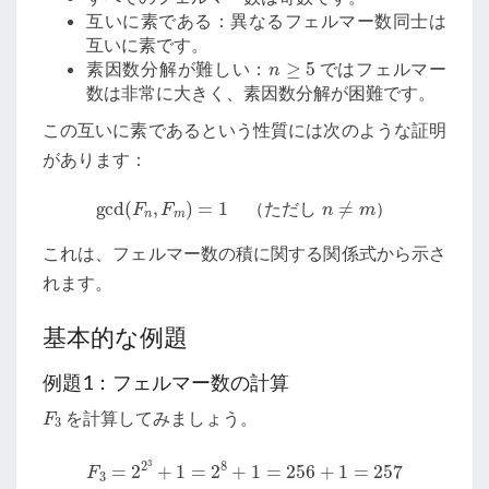
互いに素である：異なるフェルマー数同士は
互いに素です。
n
≥
5
素因数分解が難しい：
ではフェルマー
数は非常に大きく、素因数分解が困難です。
この互いに素であるという性質には次のような証明
があります：
gcd
(
F
n
,
F
m
)
=
1
（ただし
n
≠
m
）
（
た
だ
し
）
これは、フェルマー数の積に関する関係式から示さ
れます。
基本的な例題
例題1：フェルマー数の計算
F
3
を計算してみましょう。
F
3
=
2
2
3
+
1
=
2
8
+
1
=
256
+
1
=
257