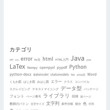
カテゴリ
Java
error
html
for文
HTML入門
API
css
json
LaTex
Python
pypdf
openpyxl
Numpy
python-docx
Word
statsmodels
statsmodel
tex
while文
エラー
くもわ図
はじき図
みはじ図
クラス
コンパイル
データ型
スクレイピング
テキストマイニング
パッケージ
ライブラリ
フォント
回帰
ページ番号
改ページ
文字列
色
教師のバトン
条件分岐
積分
文字サイズ
行列