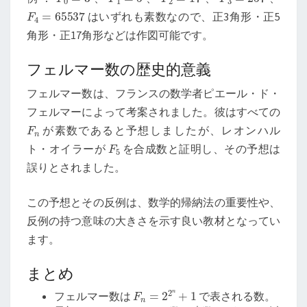
F
4
=
65537
はいずれも素数なので、正3角形・正5
角形・正17角形などは作図可能です。
フェルマー数の歴史的意義
フェルマー数は、フランスの数学者ピエール・ド・
フェルマーによって考案されました。彼はすべての
F
n
が素数であると予想しましたが、レオンハル
F
5
ト・オイラーが
を合成数と証明し、その予想は
誤りとされました。
この予想とその反例は、数学的帰納法の重要性や、
反例の持つ意味の大きさを示す良い教材となってい
ます。
まとめ
F
n
=
2
2
n
+
1
フェルマー数は
で表される数。