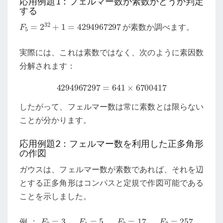
応用例題1：フェルマー数が素数かどうか判定
する
F
5
=
2
32
+
1
=
4294967297
が素数か調べます。
実際には、これは素数ではなく、次のように素因数
分解されます：
4294967297
=
641
×
6700417
したがって、フェルマー数は常に素数とは限らない
ことが分かります。
応用例題2：フェルマー数を利用した正多角形
の作図
ガウスは、フェルマー数が素数であれば、それを辺
とする正多角形はコンパスと定規で作図可能である
ことを示しました。
F
0
=
3
F
1
=
5
F
2
=
17
F
3
=
257
例：
、
、
、
、