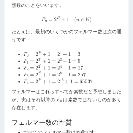
然数のことをいいます。
F
n
=
2
2
n
+
1
(
n
∈
N
)
たとえば、最初のいくつかのフェルマー数は次の通
りです：
F
0
=
2
2
0
+
1
=
2
1
+
1
=
3
F
1
=
2
2
1
+
1
=
2
2
+
1
=
5
F
2
=
2
2
2
+
1
=
2
4
+
1
=
17
F
3
=
2
2
3
+
1
=
2
8
+
1
=
257
F
4
=
2
2
4
+
1
=
2
16
+
1
=
65537
フェルマーはこれらすべてが素数だと予想しました
F
n
が、実はそれ以降の
は素数ではないものが多く
存在します。
フェルマー数の性質
すべてのフェルマー数は奇数です。