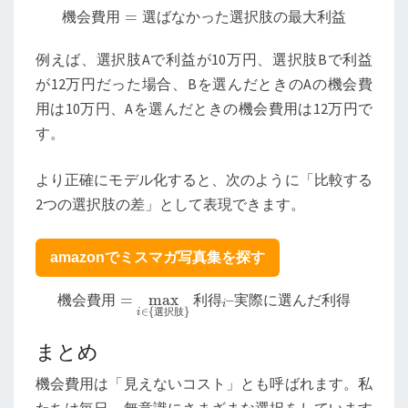
機会費用
=
選ばなかった選択肢の最大利益
機
会
費
用
選
ば
な
か
っ
た
選
択
肢
の
最
大
利
益
例えば、選択肢Aで利益が10万円、選択肢Bで利益
が12万円だった場合、Bを選んだときのAの機会費
用は10万円、Aを選んだときの機会費用は12万円で
す。
より正確にモデル化すると、次のように「比較する
2つの選択肢の差」として表現できます。
amazonでミスマガ写真集を探す
機会費用
=
max
i
∈
{
選択肢
実際に選んだ利得
}
利
得
i
–
機
会
費
用
利
得
実
際
に
選
ん
だ
利
得
選
択
肢
まとめ
機会費用は「見えないコスト」とも呼ばれます。私
たちは毎日、無意識にさまざまな選択をしています