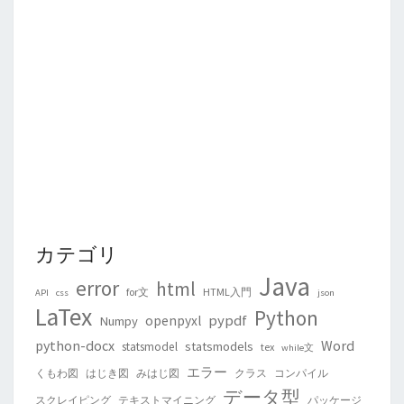
カテゴリ
Java
error
html
for文
HTML入門
API
css
json
LaTex
Python
pypdf
openpyxl
Numpy
python-docx
Word
statsmodels
statsmodel
tex
while文
エラー
くもわ図
はじき図
みはじ図
クラス
コンパイル
データ型
スクレイピング
テキストマイニング
パッケージ