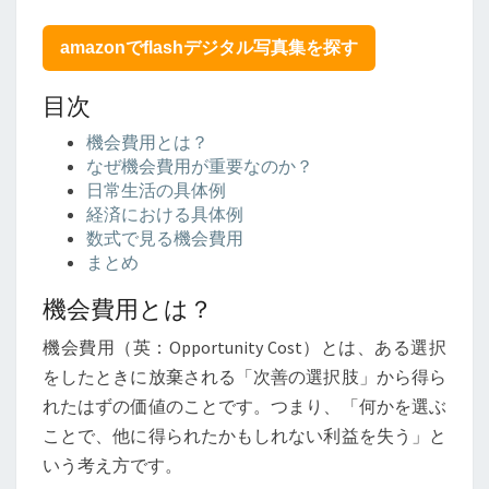
門】
機
amazonでflashデジタル写真集を探す
会
費
目次
用
と
機会費用とは？
は？
なぜ機会費用が重要なのか？
意
日常生活の具体例
味
経済における具体例
と
数式で見る機会費用
具
まとめ
体
例
機会費用とは？
を
徹
機会費用（英：Opportunity Cost）とは、ある選択
底
をしたときに放棄される「次善の選択肢」から得ら
解
れたはずの価値のことです。つまり、「何かを選ぶ
説！
ことで、他に得られたかもしれない利益を失う」と
いう考え方です。