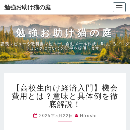
勉強お助け猫の庭
Togg
navig
勉強お助け猫の庭
講義レビューや教科書レビュー、自動メール作成、Rによるプログ
ラミングについての記事を提供します。
【高
【高校生向け経済入門】機会
校
生
費用とは？意味と具体例を徹
向
底解説！
け
経
2025年5月22日
Hiroshi
済
入