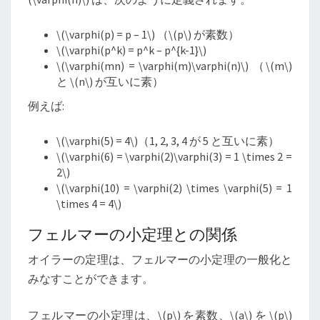
\
(\varphi(p) = p – 1
\
) （
\
(p
\
) が素数）
\
(\varphi(p^k) = p^k – p^{k-1}
\
)
\
(\varphi(mn) = \varphi(m)\varphi(n)
\
) （
\
(m
\
)
と
\
(n
\
) が互いに素）
例えば:
\
(\varphi(5) = 4
\
)（1, 2, 3, 4 が 5 と互いに素）
\
(\varphi(6) = \varphi(2)\varphi(3) = 1 \times 2 =
2
\
)
\
(\varphi(10) = \varphi(2) \times \varphi(5) = 1
\times 4 = 4
\
)
フェルマーの小定理との関係
オイラーの定理は、フェルマーの小定理の一般化と
みなすことができます。
フェルマーの小定理は、
\
(p
\
) を素数、
\
(a
\
) を
\
(p
\
)