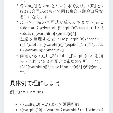
す。
各
\
(ar_i
\
) も
\
(n
\
) と互いに素であり、
\
(R
\
) と
\
(S
\
) は合同式のもとで同じ集合（順序は異な
る）になります。
よって、積の合同式が成り立ちます:
\
[ ar_1
\cdot ar_2 \cdots ar_{\varphi(n)} \equiv r_1 r_2
\cdots r_{\varphi(n)} \pmod{n}
\
]
左辺を整理すると:
\
[ a^{\varphi(n)} \cdot r_1
r_2 \cdots r_{\varphi(n)} \equiv r_1 r_2 \cdots
r_{\varphi(n)} \pmod{n}
\
]
両辺から
\
(r_1 r_2 \cdots r_{\varphi(n)}
\
) を消
去（これは
\
(n
\
) と互いに素なので可）して、
\
[ a^{\varphi(n)} \equiv 1 \pmod{n}
\
] が導かれま
す。
具体例で理解しよう
例1:
\
(a = 3, n = 10
\
)
\
(\gcd(3, 10) = 1
\
) よって適用可能
\
(\varphi(10) = \varphi(2)\varphi(5) = 1 \times 4