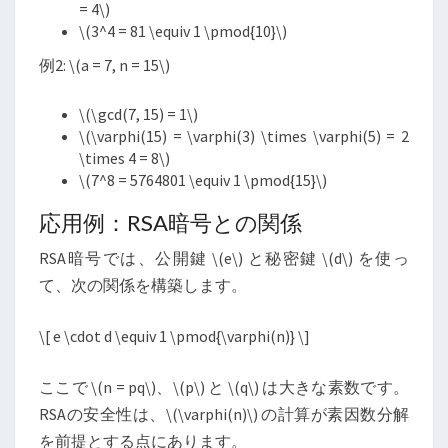
= 4
\
)
\
(3^4 = 81 \equiv 1 \pmod{10}
\
)
例2:
\
(a = 7, n = 15
\
)
\
(\gcd(7, 15) = 1
\
)
\
(\varphi(15) = \varphi(3) \times \varphi(5) = 2
\times 4 = 8
\
)
\
(7^8 = 5764801 \equiv 1 \pmod{15}
\
)
応用例：RSA暗号との関係
RSA暗号では、公開鍵
\
(e
\
) と秘密鍵
\
(d
\
) を使っ
て、次の関係を構築します。
\
[ e \cdot d \equiv 1 \pmod{\varphi(n)}
\
]
ここで
\
(n = pq
\
)、
\
(p
\
) と
\
(q
\
) は大きな素数です。
RSAの安全性は、
\
(\varphi(n)
\
) の計算が素因数分解
を前提とする点にあります。