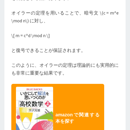
オイラーの定理を用いることで、暗号文
\
(c = m^e
\mod n
\
) に対し、
\
[ m = c^d \mod n
\
]
と復号できることが保証されます。
このように、オイラーの定理は理論的にも実用的に
も非常に重要な結果です。
amazonで関連する
本を探す