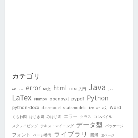
カテゴリ
Java
error
html
for文
HTML入門
API
css
json
LaTex
Python
pypdf
openpyxl
Numpy
python-docx
Word
statsmodels
statsmodel
tex
while文
エラー
くもわ図
はじき図
みはじ図
クラス
コンパイル
データ型
スクレイピング
テキストマイニング
パッケージ
ライブラリ
フォント
回帰
ページ番号
改ページ