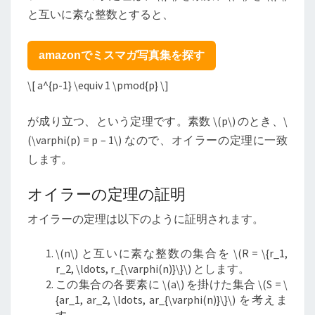
と互いに素な整数とすると、
amazonでミスマガ写真集を探す
\
[ a^{p-1} \equiv 1 \pmod{p}
\
]
が成り立つ、という定理です。素数
\
(p
\
) のとき、
\
(\varphi(p) = p – 1
\
) なので、オイラーの定理に一致
します。
オイラーの定理の証明
オイラーの定理は以下のように証明されます。
\
(n
\
) と互いに素な整数の集合を
\
(R = \{r_1,
r_2, \ldots, r_{\varphi(n)}\}
\
) とします。
この集合の各要素に
\
(a
\
) を掛けた集合
\
(S = \
{ar_1, ar_2, \ldots, ar_{\varphi(n)}\}
\
) を考えま