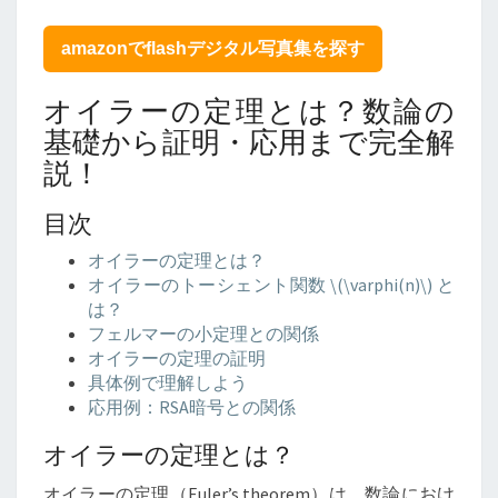
は？
数
amazonでflashデジタル写真集を探す
論
の
オイラーの定理とは？数論の
基
礎
基礎から証明・応用まで完全解
か
説！
ら
証
目次
明・
応
オイラーの定理とは？
用
オイラーのトーシェント関数
\
(\varphi(n)
\
) と
ま
は？
で
フェルマーの小定理との関係
完
オイラーの定理の証明
全
具体例で理解しよう
解
応用例：RSA暗号との関係
説！
オイラーの定理とは？
オイラーの定理（Euler’s theorem）は、数論におけ