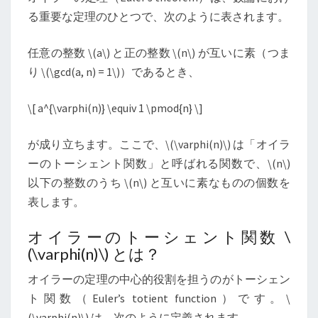
る重要な定理のひとつで、次のように表されます。
任意の整数
\
(a
\
) と正の整数
\
(n
\
) が互いに素（つま
り
\
(\gcd(a, n) = 1
\
)）であるとき、
\
[ a^{\varphi(n)} \equiv 1 \pmod{n}
\
]
が成り立ちます。ここで、
\
(\varphi(n)
\
) は「オイラ
ーのトーシェント関数」と呼ばれる関数で、
\
(n
\
)
以下の整数のうち
\
(n
\
) と互いに素なものの個数を
表します。
オイラーのトーシェント関数
\
(\varphi(n)
\
) とは？
オイラーの定理の中心的役割を担うのがトーシェン
ト関数（Euler’s totient function）です。
\
(\varphi(n)
\
) は、次のように定義されます。