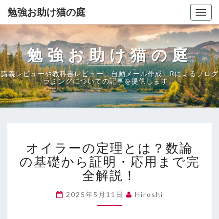
勉強お助け猫の庭
Togg
navig
勉強お助け猫の庭
講義レビューや教科書レビュー、自動メール作成、Rによるプログ
ラミングについての記事を提供します。
オ
オイラーの定理とは？数論
イ
ラ
の基礎から証明・応用まで完
ー
全解説！
の
定
2025年5月11日
Hiroshi
理
と