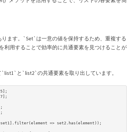
ter()`メソッドを活用することで、リストの各要素を簡
あります。`Set`は一意の値を保持するため、重複する
を利用することで効率的に共通要素を見つけることが
list1`と`list2`の共通要素を取り出しています。
5];

7];

;

;

set1].filter(element => set2.has(element));
