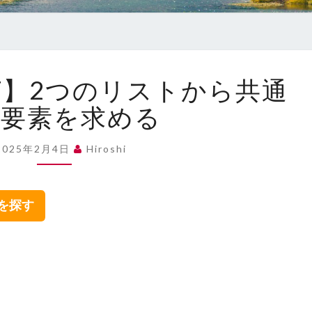
【JAVASCRIPT】
IPT】2つのリストから共通
2
つ
る要素を求める
の
リ
2025年2月4日
Hiroshi
ス
ト
か
集を探す
ら
共
通
す
る
要