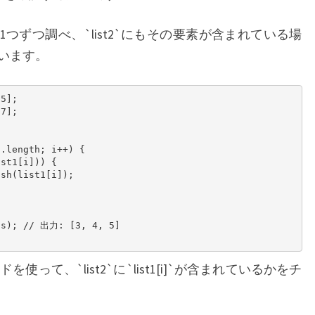
を1つずつ調べ、`list2`にもその要素が含まれている場
います。
5];

7];

.length; i++) {

st1[i])) {

sh(list1[i]);

ts); // 出力: [3, 4, 5]

ッドを使って、`list2`に`list1[i]`が含まれているかをチ