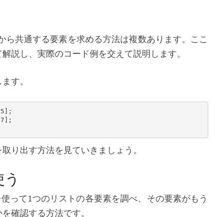
素
を
求
め
（配列）から共通する要素を求める方法は複数あります。ここ
る
て解説し、実際のコード例を交えて説明します。
します。
5];

7];

を取り出す方法を見ていきましょう。
使う
プを使って1つのリストの各要素を調べ、その要素がもう
かを確認する方法です。