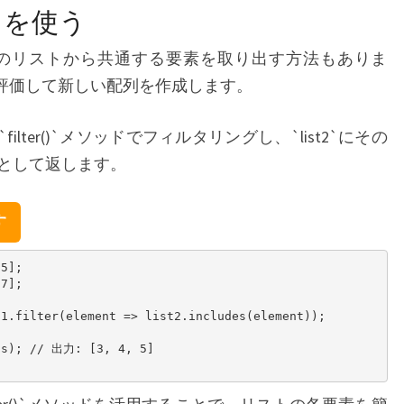
ッドを使う
て、2つのリストから共通する要素を取り出す方法もありま
要素を評価して新しい配列を作成します。
filter()`メソッドでフィルタリングし、`list2`にその
として返します。
す
5];

7];

1.filter(element => list2.includes(element));

ts); // 出力: [3, 4, 5]
