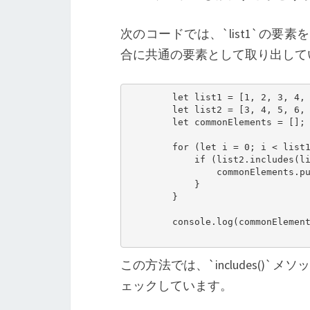
次のコードでは、`list1`の要素
合に共通の要素として取り出して
        let list1 = [1, 2, 3, 4, 
        let list2 = [3, 4, 5, 6, 
        let commonElements = [];

        for (let i = 0; i < list1
            if (list2.includes(li
                commonElements.pu
            }

        }

        console.log(commonElemen
この方法では、`includes()`メソ
ェックしています。