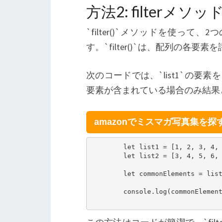
方法2: filterメソ
`filter()`メソッドを使っ
す。`filter()`は、配列の各
次のコードでは、`list1`の要素を`
要素が含まれている場合のみ結果
amazonでミスマガ写真集を探
        let list1 = [1, 2, 3, 4, 
        let list2 = [3, 4, 5, 6, 
        let commonElements = list
        console.log(commonElemen