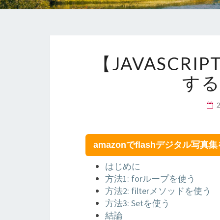
【JAVASCR
す
amazonでflashデジタル写真
はじめに
方法1: forループを使う
方法2: filterメソッドを使う
方法3: Setを使う
結論