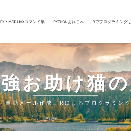
ATEX・MATHJAXコマンド集
PYTHONあれこれ
Rでプログラミング
勉強お助け猫の
、自動メール作成、Rによるプログラミン