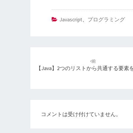
Javascript
、
プログラミング
投
稿
前
【Java】2つのリストから共通する要素
ナ
ビ
ゲ
ー
シ
コメントは受け付けていません。
ョ
ン