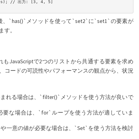
ts); // 出力: [3, 4, 5]

`has()`メソッドを使って`set2`に`set1`の要素が
ます。
JavaScriptで2つのリストから共通する要素を求め
、コードの可読性やパフォーマンスの観点から、状況
る場合は、`filter()`メソッドを使う方法が良いで
要な場合は、`for`ループを使う方法が適していま
や一意の値が必要な場合は、`Set`を使う方法を検討