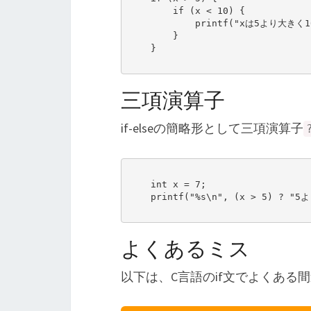
        if (x < 10) {

            printf("xは5より大きく10未満です。\n");

        }

    }

三項演算子
if-elseの簡略形として三項演算子
    int x = 7;

    printf("%s\n", (x > 5) ? "5より大きい" : "5以下");

よくあるミス
以下は、C言語のif文でよくある