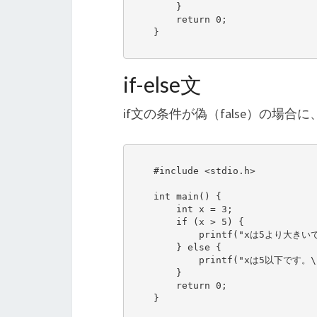
        }

        return 0;

    }

if-else文
if文の条件が偽（false）の場
    #include <stdio.h>

    int main() {

        int x = 3;

        if (x > 5) {

            printf("xは5より大きいです。\n");

        } else {

            printf("xは5以下です。\n");

        }

        return 0;

    }
