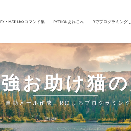
ATEX・MATHJAXコマンド集
PYTHONあれこれ
Rでプログラミング
勉強お助け猫の
、自動メール作成、Rによるプログラミン