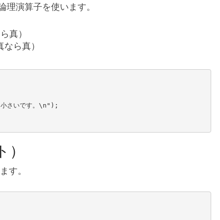
論理演算子を使います。
なら真）
が真なら真）
ト）
きます。