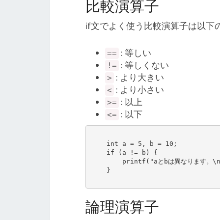
比較演算子
if文でよく使う比較演算子は以下
: 等しい
==
: 等しくない
!=
: より大きい
>
: より小さい
<
: 以上
>=
: 以下
<=
    int a = 5, b = 10;

    if (a != b) {

        printf("aとbは異なります。\n");

    }

論理演算子