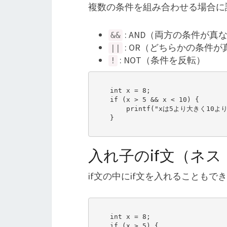
複数の条件を組み合わせる場合に
: AND（両方の条件が真
&&
: OR（どちらかの条件
||
: NOT（条件を反転）
!
    int x = 8;

    if (x > 5 && x < 10) {

        printf("xは5より大きく10より小さいです。\n");

    }

入れ子のif文（ネス
if文の中にif文を入れることもで
    int x = 8;

    if (x > 5) {
