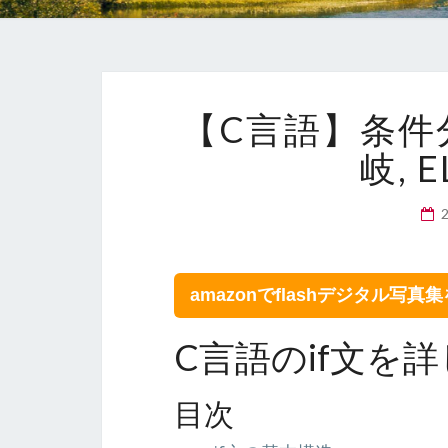
【C言語】条件分
岐, E
amazonでflashデジタル写真
C言語のif文を
目次