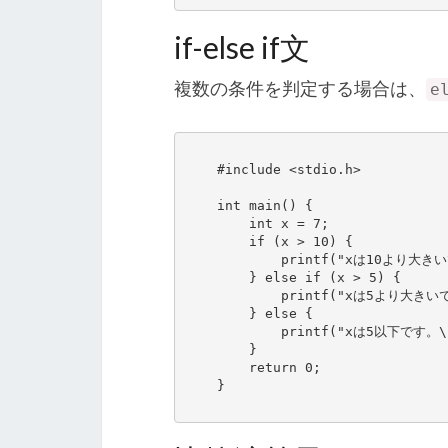
if-else if文
複数の条件を判定する場合は、
e
    #include <stdio.h>

    int main() {

        int x = 7;

        if (x > 10) {

            printf("xは10より大きいです。\n");

        } else if (x > 5) {

            printf("xは5より大きいですが、10以下です。\n");

        } else {

            printf("xは5以下です。\n");

        }

        return 0;

    }
