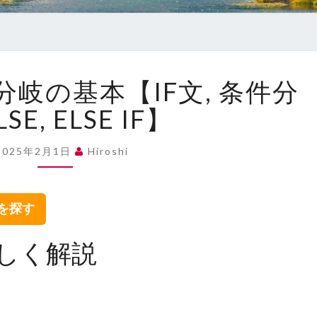
【C
岐の基本【IF文, 条件分
言
語】
LSE, ELSE IF】
条
件
2025年2月1日
Hiroshi
分
岐
の
集を探す
基
本
詳しく解説
【IF
文,
条
件