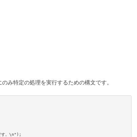
分
岐,
ELSE,
ELSE
IF】
合にのみ特定の処理を実行するための構文です。