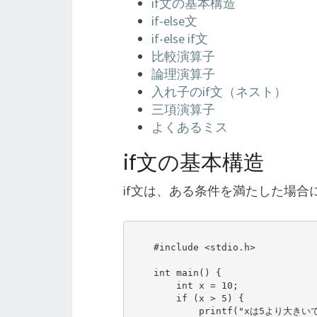
if文の基本構造
if-else文
if-else if文
比較演算子
論理演算子
入れ子のif文（ネスト）
三項演算子
よくあるミス
if文の基本構造
if文は、ある条件を満たした場
    #include <stdio.h>

    int main() {

        int x = 10;

        if (x > 5) {

            printf("xは5より大きいです。\n");
