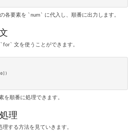
` の各要素を `num` に代入し、順番に出力します。
r文
対しても `for` 文を使うことができます。
0])

素を順番に処理できます。
処理
r` 文で処理する方法を見ていきます。