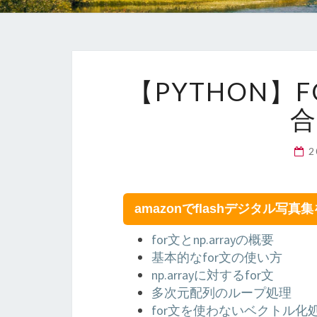
【PYTHON】F
amazonでflashデジタル写真
for文とnp.arrayの概要
基本的なfor文の使い方
np.arrayに対するfor文
多次元配列のループ処理
for文を使わないベクトル化