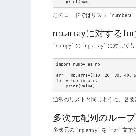
このコードではリスト `numbers
np.arrayに対するfo
`numpy` の `np.array` に
import numpy as np

arr = np.array([10, 20, 30, 40, 5
for value in arr:

通常のリストと同じように、各要
多次元配列のループ
多次元の `np.array` を `fo