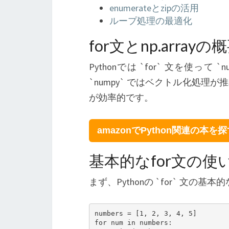
enumerateとzipの活用
ループ処理の最適化
for文とnp.arrayの
Pythonでは `for` 文を使って 
`numpy` ではベクトル化処理が
が効率的です。
amazonでPython関連の本を
基本的なfor文の使
まず、Pythonの `for` 文の
numbers = [1, 2, 3, 4, 5]

for num in numbers:
