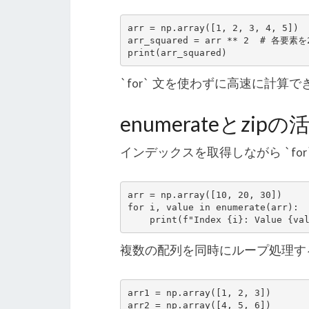
arr = np.array([1, 2, 3, 4, 5])

arr_squared = arr ** 2  # 各要素を
`for` 文を使わずに高速に計算
enumerateとzipの
インデックスを取得しながら `for` 
arr = np.array([10, 20, 30])

for i, value in enumerate(arr):

複数の配列を同時にループ処理するには
arr1 = np.array([1, 2, 3])

arr2 = np.array([4, 5, 6])
