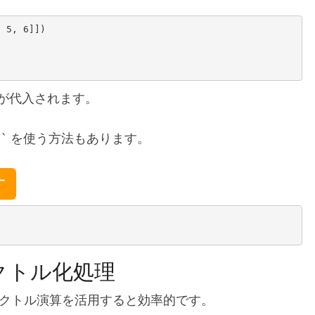
 5, 6]])

列が代入されます。
n()` を使う方法もあります。
す
クトル化処理
、ベクトル演算を活用すると効率的です。