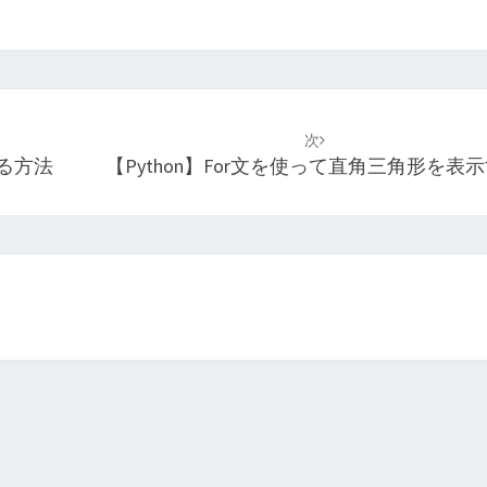
次
する方法
【Python】for文を使って直角三角形を表