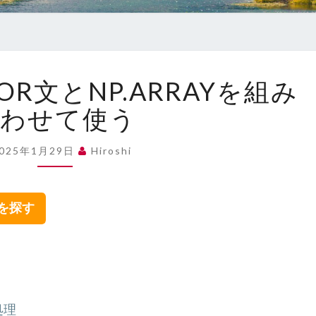
【PYTHON】
OR文とNP.ARRAYを組み
FOR
文
合わせて使う
と
NP.ARRAY
2025年1月29日
Hiroshi
を
組
み
集を探す
合
わ
せ
て
使
う
処理