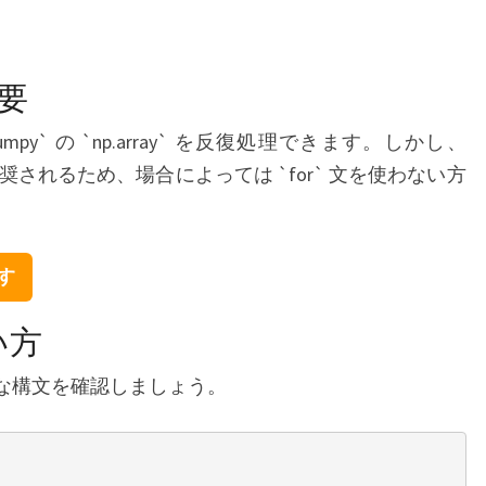
概要
`numpy` の `np.array` を反復処理できます。しかし、
推奨されるため、場合によっては `for` 文を使わない方
探す
い方
基本的な構文を確認しましょう。