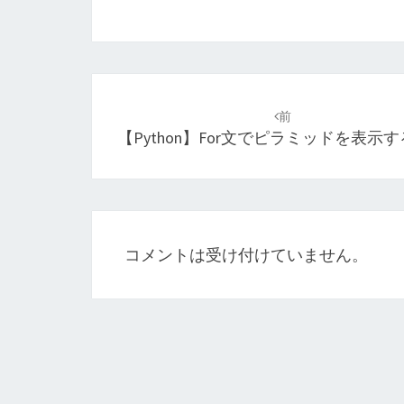
投
稿
前
【Python】for文でピラミッドを表示
ナ
ビ
ゲ
ー
コメントは受け付けていません。
シ
ョ
ン