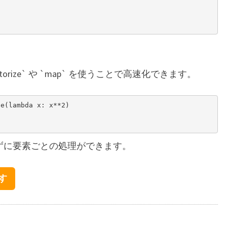
vectorize` や `map` を使うことで高速化できます。
e(lambda x: x**2)



使わずに要素ごとの処理ができます。
探す