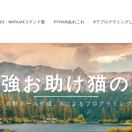
ATEX・MATHJAXコマンド集
PYTHONあれこれ
Rでプログラミング
勉強お助け猫の
、自動メール作成、Rによるプログラミン