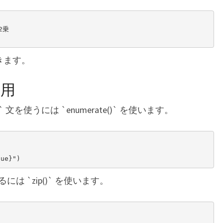
2乗

できます。
活用
文を使うには `enumerate()` を使います。
 `zip()` を使います。