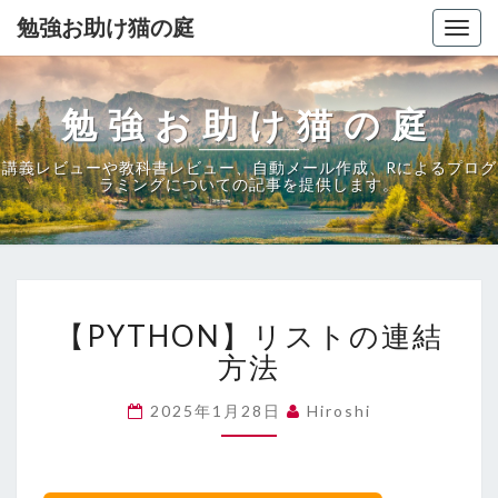
勉強お助け猫の庭
Togg
navig
勉強お助け猫の庭
講義レビューや教科書レビュー、自動メール作成、Rによるプログ
ラミングについての記事を提供します。
【PYTHON】
【PYTHON】リストの連結
リ
ス
方法
ト
の
2025年1月28日
Hiroshi
連
結
方