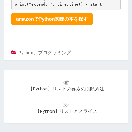
amazonでPython関連の本を探す
Python
、
プログラミング
投
稿
前
ナ
【Python】リストの要素の削除方法
ビ
ゲ
次
ー
【Python】リストとスライス
シ
ョ
ン