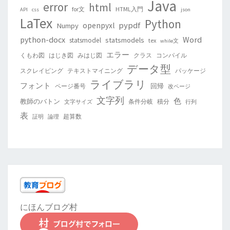
Java
error
html
for文
HTML入門
API
css
json
LaTex
Python
pypdf
openpyxl
Numpy
python-docx
Word
statsmodels
statsmodel
tex
while文
エラー
くもわ図
はじき図
みはじ図
クラス
コンパイル
データ型
スクレイピング
テキストマイニング
パッケージ
ライブラリ
フォント
回帰
ページ番号
改ページ
文字列
色
教師のバトン
条件分岐
積分
文字サイズ
行列
表
超算数
証明
論理
にほんブログ村