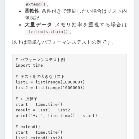
。
extend()
柔軟性
: 条件付きで連結したい場合はリスト内
包表記。
大量データ
: メモリ効率を重視する場合は
。
itertools.chain()
以下は簡単なパフォーマンステストの例です。
# パフォーマンステスト例

import time

# テスト用の大きなリスト

list1 = list(range(1000000))

list2 = list(range(1000000))

# + 演算子

start = time.time()

result = list1 + list2

print("+: ", time.time() - start)

# extend()

start = time.time()

list1.extend(list2)
