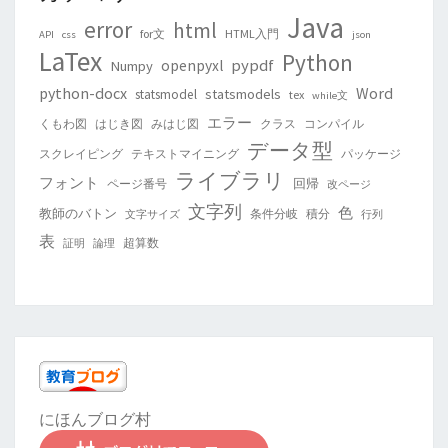
Java
error
html
for文
HTML入門
API
css
json
LaTex
Python
pypdf
openpyxl
Numpy
python-docx
Word
statsmodels
statsmodel
tex
while文
エラー
くもわ図
はじき図
みはじ図
クラス
コンパイル
データ型
スクレイピング
テキストマイニング
パッケージ
ライブラリ
フォント
回帰
ページ番号
改ページ
文字列
色
教師のバトン
条件分岐
積分
文字サイズ
行列
表
超算数
証明
論理
にほんブログ村