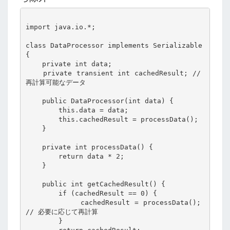
import java.io.*;

class DataProcessor implements Serializable 
{

    private int data;

    private transient int cachedResult; // 
再計算可能なデータ

    public DataProcessor(int data) {

        this.data = data;

        this.cachedResult = processData();

    }

    private int processData() {

        return data * 2;

    }

    public int getCachedResult() {

        if (cachedResult == 0) {

            cachedResult = processData(); 
// 必要に応じて再計算

        }
