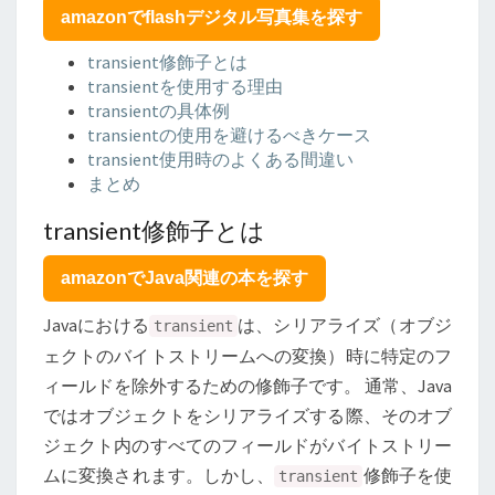
に
amazonでflashデジタル写真集を探す
つ
い
transient修飾子とは
て
transientを使用する理由
transientの具体例
transientの使用を避けるべきケース
transient使用時のよくある間違い
まとめ
transient修飾子とは
amazonでJava関連の本を探す
Javaにおける
は、シリアライズ（オブジ
transient
ェクトのバイトストリームへの変換）時に特定のフ
ィールドを除外するための修飾子です。 通常、Java
ではオブジェクトをシリアライズする際、そのオブ
ジェクト内のすべてのフィールドがバイトストリー
ムに変換されます。しかし、
修飾子を使
transient