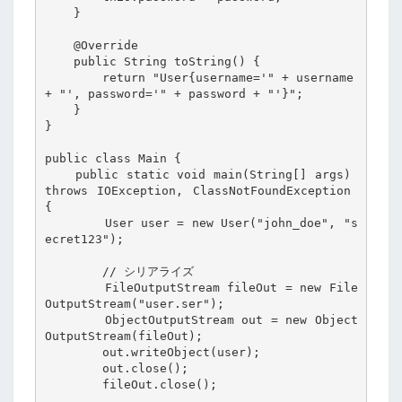
    }

    @Override

    public String toString() {

        return "User{username='" + username 
+ "', password='" + password + "'}";

    }

}

public class Main {

    public static void main(String[] args) 
throws IOException, ClassNotFoundException 
{

        User user = new User("john_doe", "s
ecret123");

        // シリアライズ

        FileOutputStream fileOut = new File
OutputStream("user.ser");

        ObjectOutputStream out = new Object
OutputStream(fileOut);

        out.writeObject(user);

        out.close();

        fileOut.close();
