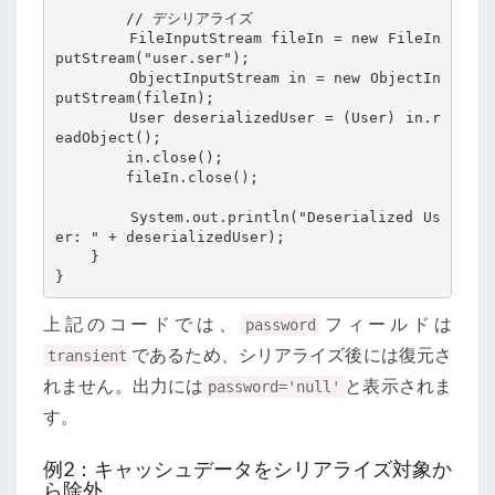
        // デシリアライズ

        FileInputStream fileIn = new FileIn
putStream("user.ser");

        ObjectInputStream in = new ObjectIn
putStream(fileIn);

        User deserializedUser = (User) in.r
eadObject();

        in.close();

        fileIn.close();

        System.out.println("Deserialized Us
er: " + deserializedUser);

    }

上記のコードでは、
フィールドは
password
であるため、シリアライズ後には復元さ
transient
れません。出力には
と表示されま
password='null'
す。
例2：キャッシュデータをシリアライズ対象か
ら除外