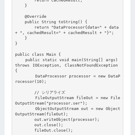
        return cachedResult;

    }

    @Override

    public String toString() {

        return "DataProcessor{data=" + data 
+ ", cachedResult=" + cachedResult + "}";

    }

}

public class Main {

    public static void main(String[] args) 
throws IOException, ClassNotFoundException 
{

        DataProcessor processor = new DataP
rocessor(10);

        // シリアライズ

        FileOutputStream fileOut = new File
OutputStream("processor.ser");

        ObjectOutputStream out = new Object
OutputStream(fileOut);

        out.writeObject(processor);

        out.close();

        fileOut.close();
