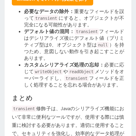
必要なデータの除外：
重要なフィールドを誤
って
にすると、オブジェクトが不
transient
完全になる可能性があります。
デフォルト値の混同：
フィールド
transient
はデシリアライズ後にデフォルト値（プリミ
ティブ型は0、オブジェクト型は
）を持
null
つため、意図しない動作を引き起こすことが
あります。
カスタムシリアライズ処理の忘却：
必要に応
じて
や
メソッドをオ
writeObject
readObject
ーバーライドし、
フィールドを正
transient
しく処理することを忘れる場合があります。
まとめ
修飾子は、Javaのシリアライズ機能にお
transient
いて非常に便利なツールですが、使用する際には慎
重に検討する必要があります。適切に使用すること
で、セキュリティを強化し、効率的なデータ処理が