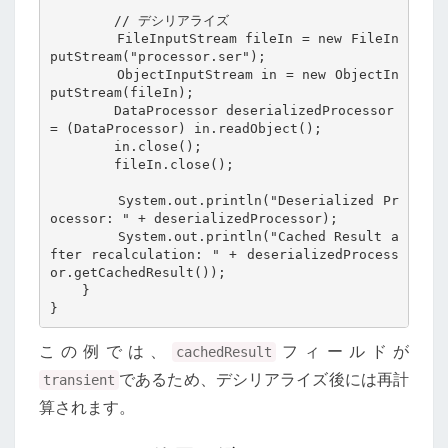
        // デシリアライズ

        FileInputStream fileIn = new FileIn
putStream("processor.ser");

        ObjectInputStream in = new ObjectIn
putStream(fileIn);

        DataProcessor deserializedProcessor 
= (DataProcessor) in.readObject();

        in.close();

        fileIn.close();

        System.out.println("Deserialized Pr
ocessor: " + deserializedProcessor);

        System.out.println("Cached Result a
fter recalculation: " + deserializedProcess
or.getCachedResult());

    }

この例では、
フィールドが
cachedResult
であるため、デシリアライズ後には再計
transient
算されます。