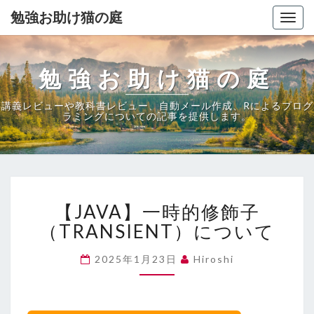
勉強お助け猫の庭
Togg
navig
勉強お助け猫の庭
講義レビューや教科書レビュー、自動メール作成、Rによるプログ
ラミングについての記事を提供します。
【JAVA】
【JAVA】一時的修飾子
一
時
（TRANSIENT）について
的
修
2025年1月23日
Hiroshi
飾
子
（TRANSIENT）