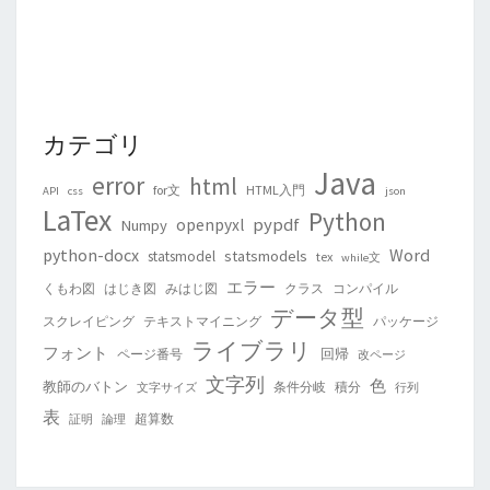
カテゴリ
Java
error
html
for文
HTML入門
API
css
json
LaTex
Python
pypdf
openpyxl
Numpy
python-docx
Word
statsmodels
statsmodel
tex
while文
エラー
くもわ図
はじき図
みはじ図
クラス
コンパイル
データ型
スクレイピング
テキストマイニング
パッケージ
ライブラリ
フォント
回帰
ページ番号
改ページ
文字列
色
教師のバトン
条件分岐
積分
文字サイズ
行列
表
超算数
証明
論理