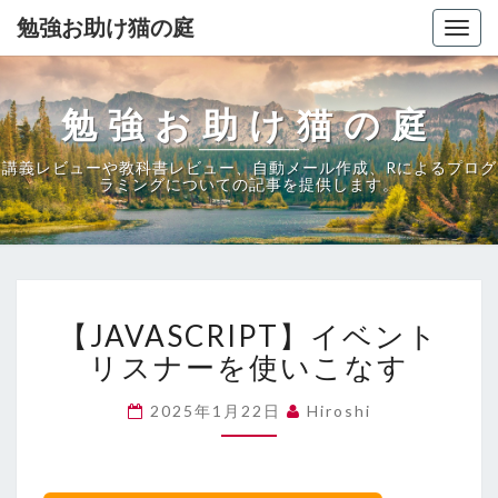
勉強お助け猫の庭
Togg
navig
勉強お助け猫の庭
講義レビューや教科書レビュー、自動メール作成、Rによるプログ
ラミングについての記事を提供します。
【JAVASCRIPT】
【JAVASCRIPT】イベント
イ
ベ
リスナーを使いこなす
ン
ト
2025年1月22日
Hiroshi
リ
ス
ナ