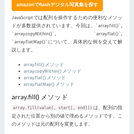
変
amazonでflashデジタル写真集を探す
更
JavaScriptでは配列を操作するための便利なメソッ
ドが多数提供されています。今回は、`array.fill()`,
`array.copyWithin()`, `array.flat()`,
`array.flatMap()`について、具体的な例を交えて解
説します。
array.fill() メソッド
array.copyWithin() メソッド
array.flat() メソッド
array.flatMap() メソッド
array.fill() メソッド
は、配列の指
array.fill(value[, start[, end]])
定された位置から別の値で埋めるメソッドです。こ
のメソッドは元の配列を変更します。