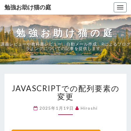
勉強お助け猫の庭
Togg
navig
勉強お助け猫の庭
講義レビューや教科書レビュー、自動メール作成、Rによるプログ
ラミングについての記事を提供します。
JAVASCRIPT
JAVASCRIPTでの配列要素の
で
の
変更
配
列
2025年1月19日
Hiroshi
要
素
の