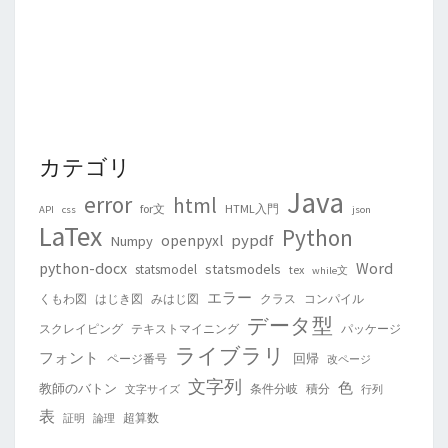
カテゴリ
Java
error
html
for文
HTML入門
API
css
json
LaTex
Python
pypdf
openpyxl
Numpy
python-docx
Word
statsmodels
statsmodel
tex
while文
エラー
くもわ図
はじき図
みはじ図
クラス
コンパイル
データ型
スクレイピング
テキストマイニング
パッケージ
ライブラリ
フォント
回帰
ページ番号
改ページ
文字列
色
教師のバトン
条件分岐
積分
文字サイズ
行列
表
超算数
証明
論理