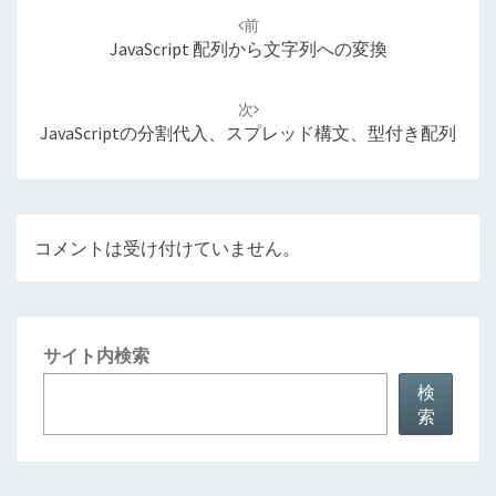
稿
前
ナ
JavaScript 配列から文字列への変換
ビ
ゲ
次
ー
JavaScriptの分割代入、スプレッド構文、型付き配列
シ
ョ
ン
コメントは受け付けていません。
サイト内検索
検
索