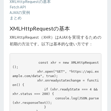
XMLHttpRequestの基本
Fetch API
AJAXの実例
まとめ
XMLHttpRequestの基本
XMLHttpRequest（XHR）はAJAXを実現するための
初期の方法です。以下は基本的な使い方です：
            const xhr = new XMLHttpRequest
();

            xhr.open("GET", "https://api.ex
ample.com/data", true);

            xhr.onreadystatechange = functi
on() {

                if (xhr.readyState === 4 && 
xhr.status === 200) {

                    console.log(JSON.parse
(xhr.responseText));

                }
