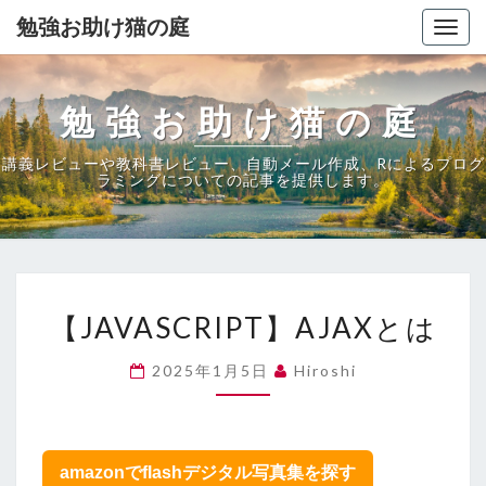
勉強お助け猫の庭
Togg
navig
勉強お助け猫の庭
講義レビューや教科書レビュー、自動メール作成、Rによるプログ
ラミングについての記事を提供します。
【JAVASCRIPT】
【JAVASCRIPT】AJAXとは
AJAX
と
2025年1月5日
Hiroshi
は
amazonでflashデジタル写真集を探す