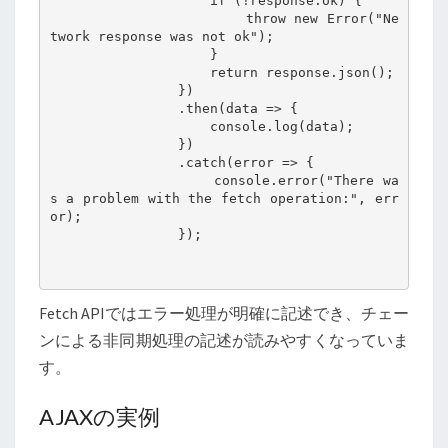
                    if (!response.ok) {

                        throw new Error("Ne
twork response was not ok");

                    }

                    return response.json();

                })

                .then(data => {

                    console.log(data);

                })

                .catch(error => {

                    console.error("There wa
s a problem with the fetch operation:", err
or);

                });

Fetch APIではエラー処理が明確に記述でき、チェー
ンによる非同期処理の記述が読みやすくなっていま
す。
AJAXの実例