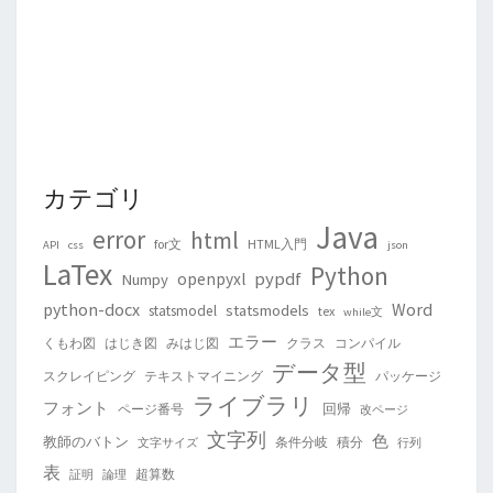
カテゴリ
Java
error
html
for文
HTML入門
API
css
json
LaTex
Python
pypdf
openpyxl
Numpy
python-docx
Word
statsmodels
statsmodel
tex
while文
エラー
くもわ図
はじき図
みはじ図
クラス
コンパイル
データ型
スクレイピング
テキストマイニング
パッケージ
ライブラリ
フォント
回帰
ページ番号
改ページ
文字列
色
教師のバトン
条件分岐
積分
文字サイズ
行列
表
超算数
証明
論理