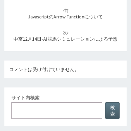
投
稿
前
ナ
JavascriptのArrow Functionについて
ビ
ゲ
次
ー
中京12月14日-AI競馬シミュレーションによる予想
シ
ョ
ン
コメントは受け付けていません。
サイト内検索
検
索