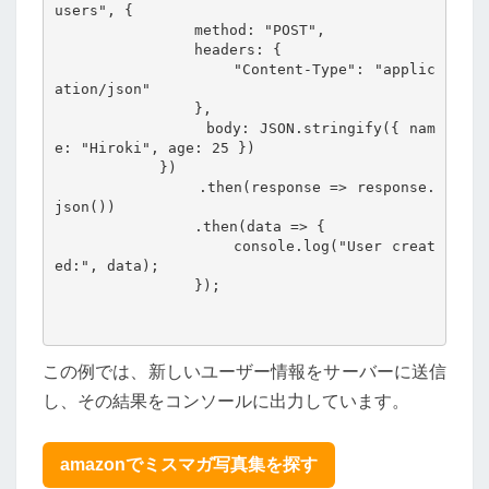
users", {

                method: "POST",

                headers: {

                    "Content-Type": "applic
ation/json"

                },

                body: JSON.stringify({ nam
e: "Hiroki", age: 25 })

            })

                .then(response => response.
json())

                .then(data => {

                    console.log("User creat
ed:", data);

                });

この例では、新しいユーザー情報をサーバーに送信
し、その結果をコンソールに出力しています。
amazonでミスマガ写真集を探す