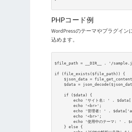
PHPコード例
WordPressのテーマやプラグ
込めます。
$file_path = __DIR__ . '/sample.j
if (file_exists($file_path)) {

    $json_data = file_get_contents($file_path);

    $data = json_decode($json_data, true);

    if ($data) {

        echo 'サイト名: ' . $data['siteName'];

        echo '<br>';

        echo '管理者: ' . $data['admin'];

        echo '<br>';

        echo '使用中のテーマ: ' . $data['theme'];

    } else {
