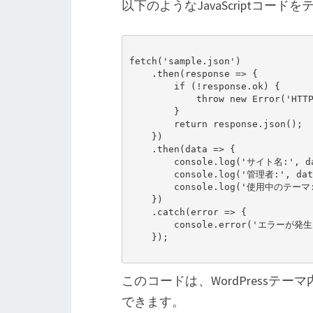
以下のようなJavaScriptコー
fetch('sample.json')

    .then(response => {

        if (!response.ok) {

            throw new Error('HTTPエラー: ' + response.status);

        }

        return response.json();

    })

    .then(data => {

        console.log('サイト名:', data.siteName);

        console.log('管理者:', data.admin);

        console.log('使用中のテーマ:', data.theme);

    })

    .catch(error => {

        console.error('エラーが発生しました:', error);

    });

このコードは、WordPress
できます。