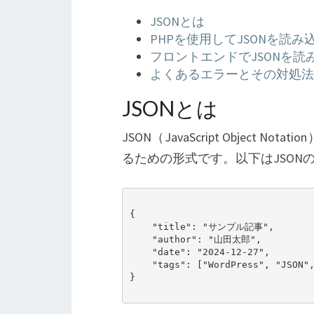
JSONとは
PHPを使用してJSONを読み
フロントエンドでJSONを読
よくあるエラーとその対処法
JSONとは
JSON（JavaScript Objec
るための形式です。以下はJSONの
{

    "title": "サンプル記事",

    "author": "山田太郎",

    "date": "2024-12-27",

    "tags": ["WordPress", "JSON", "PHP"]

}
