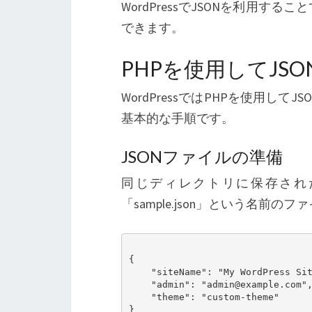
WordPressでJSONを利用
できます。
PHPを使用してJS
WordPressではPHPを使用
基本的な手順です。
JSONファイルの準備
同じディレクトリに保存された
「sample.json」という名前の
{

    "siteName": "My WordPress Site",

    "admin": "admin@example.com",

    "theme": "custom-theme"

}
