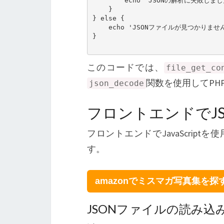
        echo 'JSONの解析に失敗しました。';

    }

} else {

    echo 'JSONファイルが見つかりません。';

}

このコードでは、
file_get_co
関数を使用してPH
json_decode
フロントエンドでJ
フロントエンドでJavaScript
す。
amazonでミスマガ写真集を探
JSONファイルの読み込