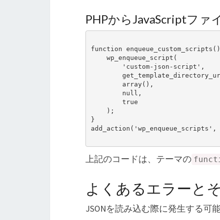
PHPからJavaScript
function enqueue_custom_scripts()
    wp_enqueue_script(

        'custom-json-script',

        get_template_directory_uri() . '/js/custom-json.js',

        array(),

        null,

        true

    );

}

add_action('wp_enqueue_scripts', 
上記のコードは、テーマの
funct
よくあるエラーと
JSONを読み込む際に発生する