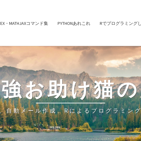
ATEX・MATHJAXコマンド集
PYTHONあれこれ
Rでプログラミング
勉強お助け猫の
、自動メール作成、Rによるプログラミン