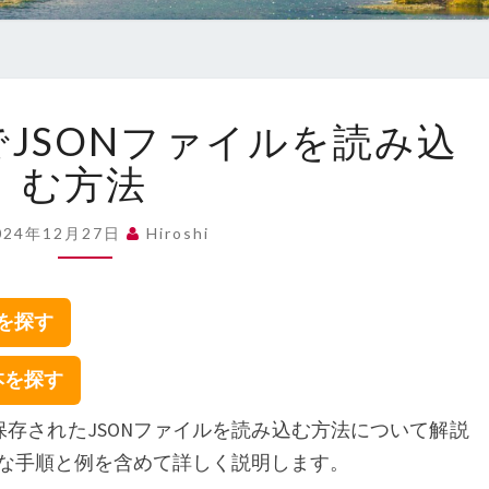
WORDPRESS
SでJSONファイルを読み込
で
JSON
む方法
フ
ァ
024年12月27日
Hiroshi
イ
ル
を
集を探す
読
み
の本を探す
込
む
リに保存されたJSONファイルを読み込む方法について解説
方
な手順と例を含めて詳しく説明します。
法