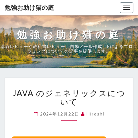
勉強お助け猫の庭
Togg
navig
勉強お助け猫の庭
講義レビューや教科書レビュー、自動メール作成、Rによるプログ
ラミングについての記事を提供します。
JAVA
JAVA のジェネリックスにつ
の
ジ
いて
ェ
ネ
2024年12月22日
Hiroshi
リ
ッ
ク