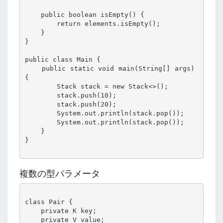
    public boolean isEmpty() {

        return elements.isEmpty();

    }

}

public class Main {

    public static void main(String[] args) 
{

        Stack
 stack = new Stack<>();

        stack.push(10);

        stack.push(20);

        System.out.println(stack.pop());

        System.out.println(stack.pop());

    }

}

複数の型パラメータ
class Pair
 {

    private K key;

    private V value;
