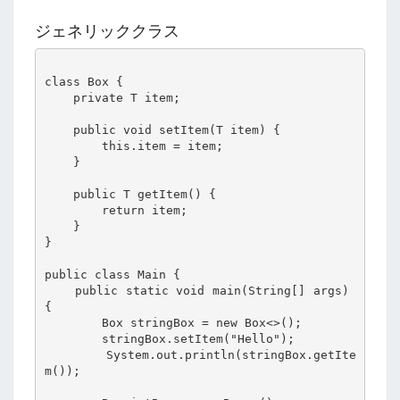
ジェネリッククラス
class Box
 {

    private T item;

    public void setItem(T item) {

        this.item = item;

    }

    public T getItem() {

        return item;

    }

}

public class Main {

    public static void main(String[] args) 
{

        Box
 stringBox = new Box<>();

        stringBox.setItem("Hello");

        System.out.println(stringBox.getIte
m());
