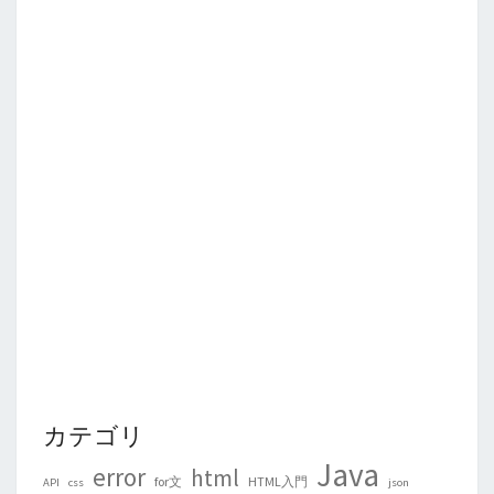
カテゴリ
Java
error
html
for文
HTML入門
API
css
json