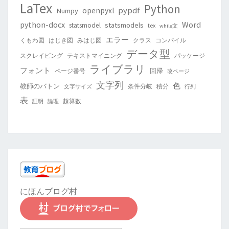
LaTex
Python
pypdf
openpyxl
Numpy
python-docx
Word
statsmodels
statsmodel
tex
while文
エラー
くもわ図
はじき図
みはじ図
クラス
コンパイル
データ型
スクレイピング
テキストマイニング
パッケージ
ライブラリ
フォント
回帰
ページ番号
改ページ
文字列
色
教師のバトン
条件分岐
積分
文字サイズ
行列
表
超算数
証明
論理
にほんブログ村