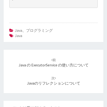
Java
、
プログラミング
Java
投
稿
前
ナ
Java の ExecutorService の使い方について
ビ
ゲ
次
ー
Javaのリフレクションについて
シ
ョ
ン