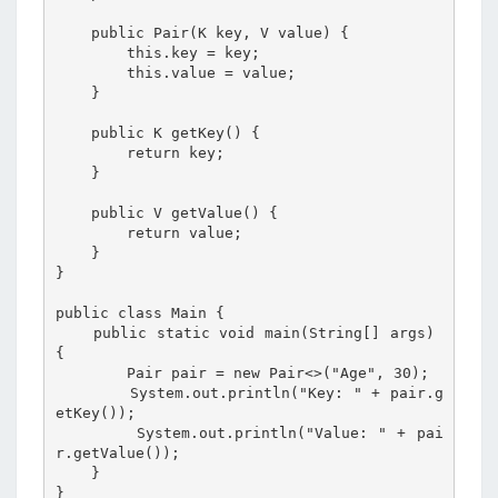
    public Pair(K key, V value) {

        this.key = key;

        this.value = value;

    }

    public K getKey() {

        return key;

    }

    public V getValue() {

        return value;

    }

}

public class Main {

    public static void main(String[] args) 
{

        Pair
 pair = new Pair<>("Age", 30);

        System.out.println("Key: " + pair.g
etKey());

        System.out.println("Value: " + pai
r.getValue());

    }

}
