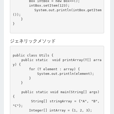
        Box
 intBox = new Box<>();

        intBox.setItem(123);

        System.out.println(intBox.getItem
());

    }

}

ジェネリックメソッド
public class Utils {

    public static 
 void printArray(T[] arra
y) {

        for (T element : array) {

            System.out.println(element);

        }

    }

    public static void main(String[] args) 
{

        String[] stringArray = {"A", "B", 
"C"};

        Integer[] intArray = {1, 2, 3};
