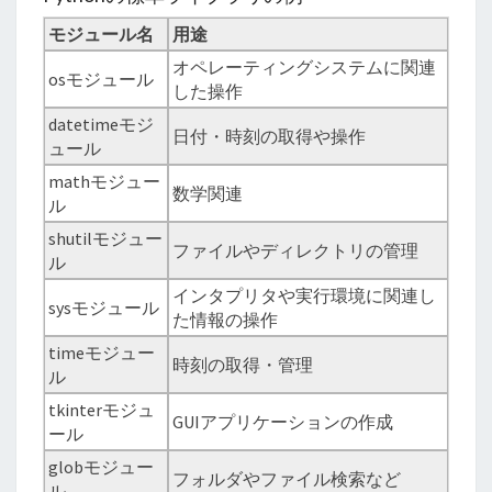
モジュール名
用途
オペレーティングシステムに関連
osモジュール
した操作
datetimeモジ
日付・時刻の取得や操作
ュール
mathモジュー
数学関連
ル
shutilモジュー
ファイルやディレクトリの管理
ル
インタプリタや実行環境に関連し
sysモジュール
た情報の操作
timeモジュー
時刻の取得・管理
ル
tkinterモジュ
GUIアプリケーションの作成
ール
globモジュー
フォルダやファイル検索など
ル