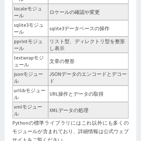
localeモジュ
ロケールの確認や変更
ール
sqlite3モジュ
sqlite3データベースの操作
ール
pprintモジュ
リスト型、ディレクトリ型を整形
ール
し表示
textwrapモジ
文章の整形
ュール
jsonモジュー
JSONデータのエンコードとデコー
ル
ド
urllibモジュー
URL操作とデータの取得
ル
xmlモジュー
XMLデータの処理
ル
Pythonの標準ライブラリにはこれ以外にも多くの
モジュールが含まれており、詳細情報は公式ウェブ
サイトをご覧ください。