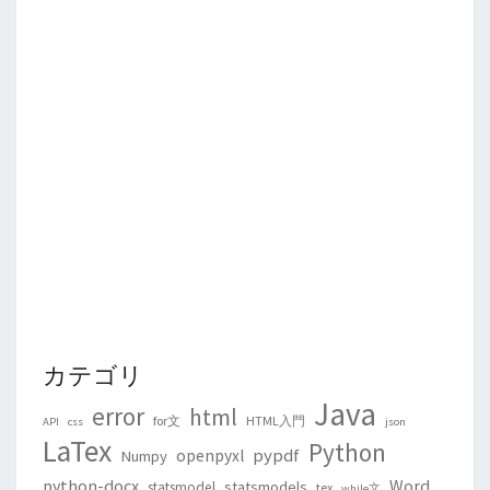
カテゴリ
Java
error
html
for文
HTML入門
API
css
json
LaTex
Python
pypdf
openpyxl
Numpy
python-docx
Word
statsmodels
statsmodel
tex
while文