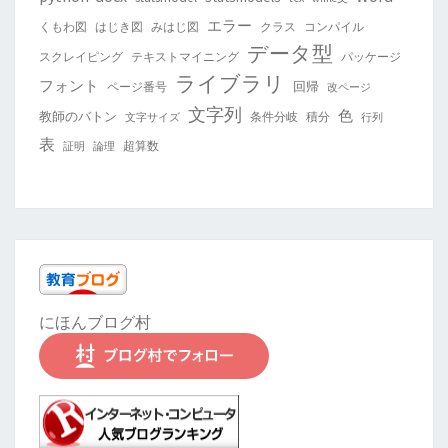
エラー
くもわ図
はじき図
みはじ図
クラス
コンパイル
データ型
スクレイピング
テキストマイニング
パッケージ
ライブラリ
フォント
回帰
ページ番号
改ページ
文字列
色
教師のバトン
条件分岐
積分
文字サイズ
行列
表
超算数
証明
論理
にほんブログ村