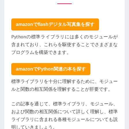
は：
モ
ジ
ュ
amazonでflashデジタル写真集を探す
ー
ル
Pythonの標準ライブラリには多くのモジュールが
一
含まれており、これらを駆使することでさまざまな
覧
プログラムを構築できます。
と
モ
ジ
amazonでPython関連の本を探す
ュ
ー
標準ライブラリを十分に理解するために、モジュー
ル・
ルと関数の相互関係を理解することが肝要です。
関
数
この記事を通じて、標準ライブラリ、モジュール、
と
および関数の相互関係について詳しく理解し、標準
の
関
ライブラリに含まれる各種モジュールについても説
係
明していきましょう。