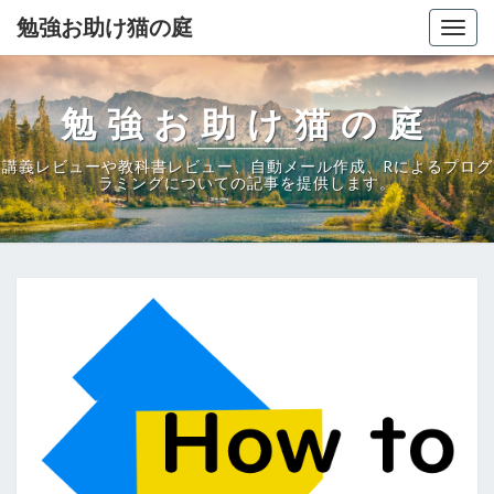
勉強お助け猫の庭
Togg
navig
勉強お助け猫の庭
講義レビューや教科書レビュー、自動メール作成、Rによるプログ
ラミングについての記事を提供します。