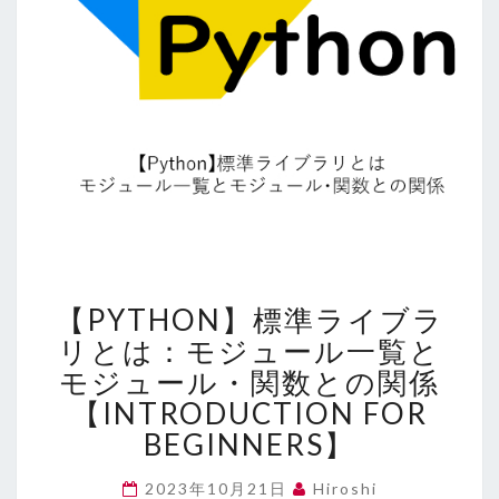
【PYTHON】
【PYTHON】標準ライブラ
標
準
リとは：モジュール一覧と
ラ
モジュール・関数との関係
イ
【INTRODUCTION FOR
ブ
BEGINNERS】
ラ
リ
と
2023年10月21日
Hiroshi