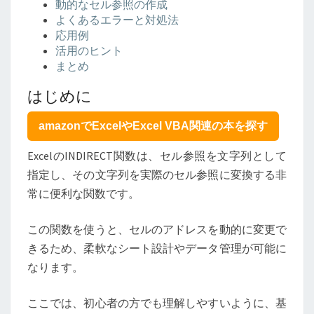
動的なセル参照の作成
定
よくあるエラーと対処法
し、
応用例
実
活用のヒント
際
まとめ
の
セ
はじめに
ル
参
amazonでExcelやExcel VBA関連の本を探す
照
に
ExcelのINDIRECT関数は、セル参照を文字列として
変
指定し、その文字列を実際のセル参照に変換する非
換
す
常に便利な関数です。
る
この関数を使うと、セルのアドレスを動的に変更で
きるため、柔軟なシート設計やデータ管理が可能に
なります。
ここでは、初心者の方でも理解しやすいように、基