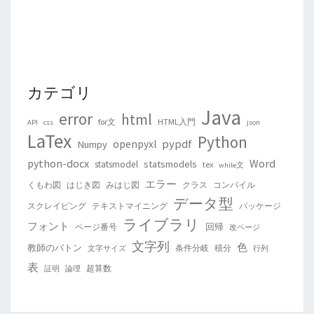
カテゴリ
Java
error
html
for文
HTML入門
API
css
json
LaTex
Python
pypdf
openpyxl
Numpy
python-docx
Word
statsmodels
statsmodel
tex
while文
エラー
くもわ図
はじき図
みはじ図
クラス
コンパイル
データ型
スクレイピング
テキストマイニング
パッケージ
ライブラリ
フォント
回帰
ページ番号
改ページ
文字列
色
教師のバトン
条件分岐
積分
文字サイズ
行列
表
超算数
証明
論理