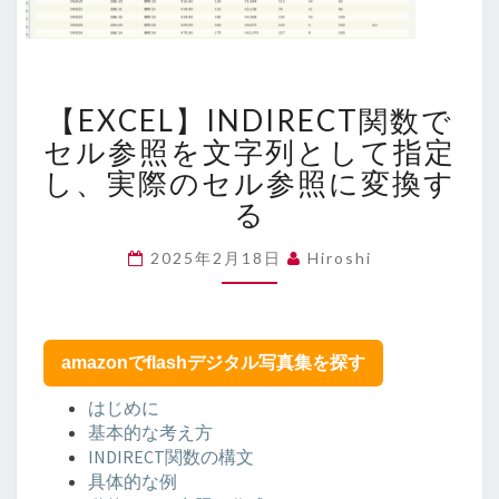
【EXCEL】
【EXCEL】INDIRECT関数で
INDIRECT
関
セル参照を文字列として指定
数
し、実際のセル参照に変換す
で
る
セ
ル
2025年2月18日
Hiroshi
参
照
を
文
字
amazonでflashデジタル写真集を探す
列
はじめに
と
基本的な考え方
し
INDIRECT関数の構文
て
具体的な例
指