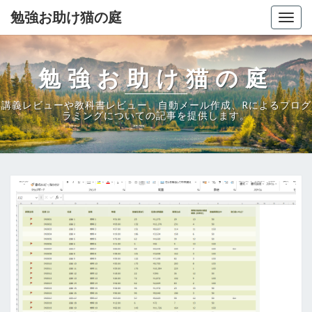
勉強お助け猫の庭
Togg
navig
勉強お助け猫の庭
講義レビューや教科書レビュー、自動メール作成、Rによるプログ
ラミングについての記事を提供します。