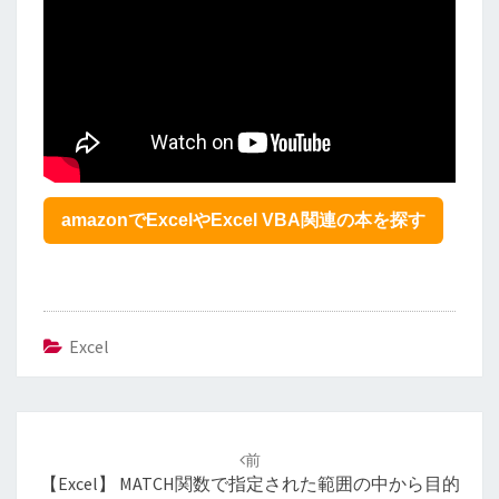
amazonでExcelやExcel VBA関連の本を探す
Excel
投
稿
前
ナ
【Excel】 MATCH関数で指定された範囲の中から目的