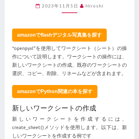
使
2023年11月5日
Hiroshi
用
し
て
EXCEL
amazonでflashデジタル写真集を探す
の
シ
“openpyxl”を使用してワークシート（シート）の操
ー
作について説明します。ワークシートの操作には、
ト
新しいワークシートの作成、既存のワークシートの
を
操
選択、コピー、削除、リネームなどが含まれます。
作
す
amazonでPython関連の本を探す
る
–
HOW
新しいワークシートの作成
TO
新しいワークシートを作成するには、
HANDLE
SHEETS
create_sheet()メソッドを使用します。以下は、新
OF
しいワークシートを作成する例です