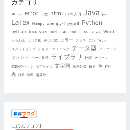
カテゴリ
Java
error
html
for文
HTML入門
API
css
json
LaTex
Python
pypdf
openpyxl
Numpy
python-docx
Word
statsmodels
statsmodel
tex
while文
エラー
くもわ図
はじき図
みはじ図
クラス
コンパイル
データ型
スクレイピング
テキストマイニング
パッケージ
ライブラリ
フォント
回帰
ページ番号
改ページ
文字列
色
教師のバトン
条件分岐
積分
文字サイズ
行列
表
超算数
証明
論理
にほんブログ村