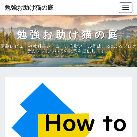
勉強お助け猫の庭
Togg
navig
勉強お助け猫の庭
講義レビューや教科書レビュー、自動メール作成、Rによるプログ
ラミングについての記事を提供します。