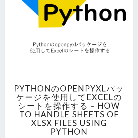
PYTHON
PYTHONのOPENPYXLパッ
の
OPENPYXL
ケージを使用してEXCELの
パ
シートを操作する – HOW
ッ
TO HANDLE SHEETS OF
ケ
XLSX FILES USING
ー
ジ
PYTHON
を