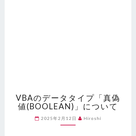
VBA
VBAのデータタイプ「真偽
の
デ
値(BOOLEAN)」について
ー
タ
2025年2月12日
Hiroshi
タ
イ