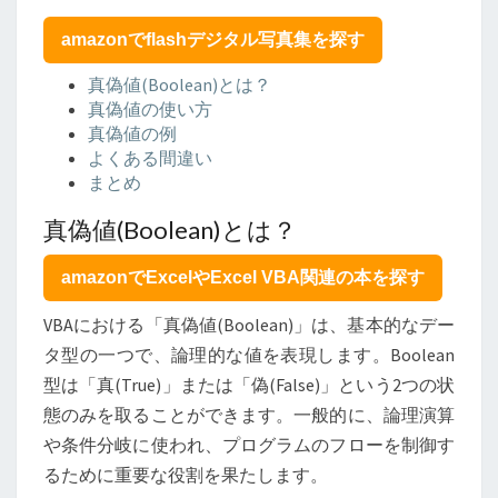
プ
「真
amazonでflashデジタル写真集を探す
偽
値
真偽値(Boolean)とは？
(BOOLEAN)」
真偽値の使い方
に
真偽値の例
つ
よくある間違い
い
まとめ
て
真偽値(Boolean)とは？
amazonでExcelやExcel VBA関連の本を探す
VBAにおける「真偽値(Boolean)」は、基本的なデー
タ型の一つで、論理的な値を表現します。Boolean
型は「真(True)」または「偽(False)」という2つの状
態のみを取ることができます。一般的に、論理演算
や条件分岐に使われ、プログラムのフローを制御す
るために重要な役割を果たします。