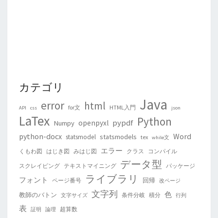
カテゴリ
Java
error
html
for文
HTML入門
API
css
json
LaTex
Python
pypdf
openpyxl
Numpy
python-docx
Word
statsmodels
statsmodel
tex
while文
エラー
くもわ図
はじき図
みはじ図
クラス
コンパイル
データ型
スクレイピング
テキストマイニング
パッケージ
ライブラリ
フォント
回帰
ページ番号
改ページ
文字列
色
教師のバトン
条件分岐
積分
文字サイズ
行列
表
超算数
証明
論理