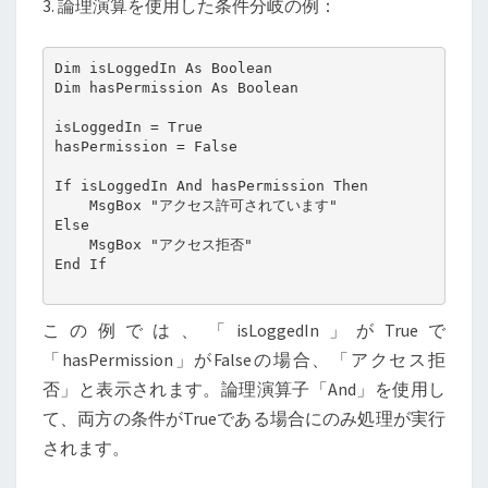
3. 論理演算を使用した条件分岐の例：
Dim isLoggedIn As Boolean

Dim hasPermission As Boolean

isLoggedIn = True

hasPermission = False

If isLoggedIn And hasPermission Then

    MsgBox "アクセス許可されています"

Else

    MsgBox "アクセス拒否"

End If

この例では、「isLoggedIn」がTrueで
「hasPermission」がFalseの場合、「アクセス拒
否」と表示されます。論理演算子「And」を使用し
て、両方の条件がTrueである場合にのみ処理が実行
されます。