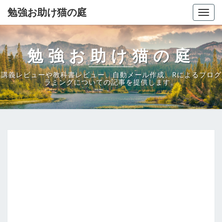
勉強お助け猫の庭
Togg
navig
勉強お助け猫の庭
講義レビューや教科書レビュー、自動メール作成、Rによるプログ
ラミングについての記事を提供します。