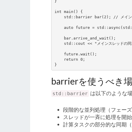
}

int main() {

    std::barrier bar(2); // メインスレッドと1つの非同期タスク

    auto future = std::async(std::launch::async, async_task, std::ref(bar));

    bar.arrive_and_wait();

    std::cout << "メインスレッドの同期完了\n";

    future.wait();

    return 0;

}
barrierを使うべき
は以下のような
std::barrier
段階的な並列処理（フェーズ
スレッドが一斉に処理を開始
計算タスクの部分的な同期（