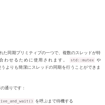
行
う
【標
準
ラ
イ
ブ
ラ
リ】
入された同期プリミティブの一つで、複数のスレッドが特
ち合わせるために使用されます。
や
std::mutex
使うよりも簡潔にスレッドの同期を行うことができま
下の通りです：
を呼ぶまで待機する
rive_and_wait()