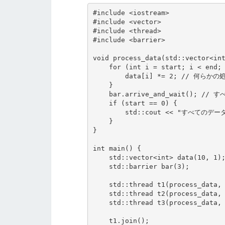
#include <iostream>

#include <vector>

#include <thread>

#include <barrier>

void process_data(std::vector<int
    for (int i = start; i < end; ++i) {

        data[i] *= 2; // 何らかの処理

    }

    bar.arrive_and_wait(); // すべてのスレッドが処理を終えるまで待機

    if (start == 0) {

        std::cout << "すべてのデータ処理が完了\n";

    }

}

int main() {

    std::vector<int> data(10, 1);

    std::barrier bar(3);

    std::thread t1(process_data, std::ref(data), 0, 3, std::ref(bar));

    std::thread t2(process_data, std::ref(data), 3, 7, std::ref(bar));

    std::thread t3(process_data, std::ref(data), 7, 10, std::ref(bar));

    t1.join();
