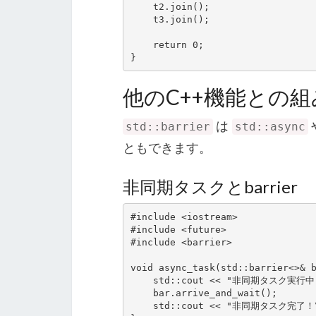
    t2.join();

    t3.join();

    return 0;

}
他のC++機能との
は
std::barrier
std::async
ともできます。
非同期タスクとbarrier
#include <iostream>

#include <future>

#include <barrier>

void async_task(std::barrier<>& b
    std::cout << "非同期タスク実行中...\n";

    bar.arrive_and_wait();

    std::cout << "非同期タスク完了！\n";
