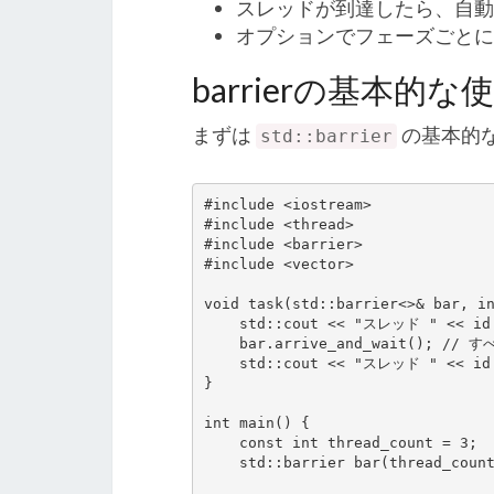
スレッドが到達したら、自動
オプションでフェーズごと
barrierの基本的な
まずは
の基本的
std::barrier
#include <iostream>

#include <thread>

#include <barrier>

#include <vector>

void task(std::barrier<>& bar, in
    std::cout << "スレッド " << id << " は準備中...\n";

    bar.arrive_and_wait(); // すべてのスレッドが到達するのを待つ

    std::cout << "スレッド " << id << " が開始！\n";

}

int main() {

    const int thread_count = 3;

    std::barrier bar(thread_count);
