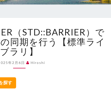
【C++】
IER（STD::BARRIER）で
BARRIER（STD::BARRIER）
で
ドの同期を行う【標準ライ
簡
ブラリ】
潔
に
ス
2025年2月6日
Hiroshi
レ
ッ
ド
集を探す
の
同
期
を