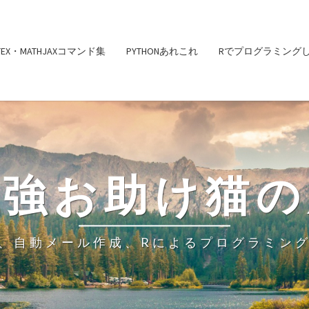
ATEX・MATHJAXコマンド集
PYTHONあれこれ
Rでプログラミング
勉強お助け猫の
、自動メール作成、Rによるプログラミン