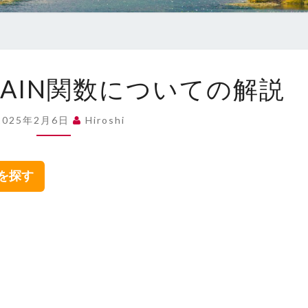
【C++言
MAIN関数についての解説
語】
MAIN
関
2025年2月6日
Hiroshi
数
に
つ
集を探す
い
て
の
解
説