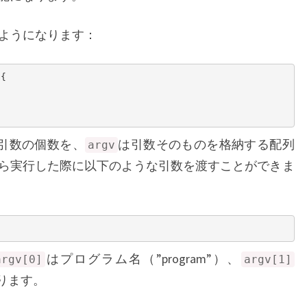
のようになります：
{

引数の個数を、
は引数そのものを格納する配列
argv
ら実行した際に以下のような引数を渡すことができま
はプログラム名（”program”）、
argv[0]
argv[1]
なります。