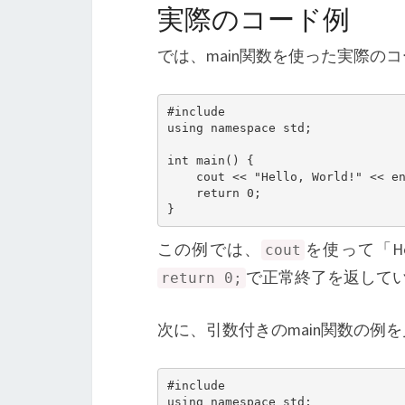
実際のコード例
では、main関数を使った実際の
#include 
using namespace std;

int main() {

    cout << "Hello, World!" << endl;

    return 0;

}
この例では、
を使って「He
cout
で正常終了を返して
return 0;
次に、引数付きのmain関数の例
#include 
using namespace std;
