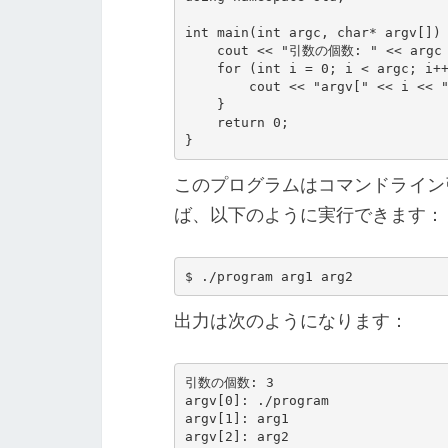
int main(int argc, char* argv[]) 
    cout << "引数の個数: " << argc << endl;

    for (int i = 0; i < argc; i++) {

        cout << "argv[" << i << "]: " << argv[i] << endl;

    }

    return 0;

}
このプログラムはコマンドライン
ば、以下のように実行できます：
$ ./program arg1 arg2
出力は次のようになります：
引数の個数: 3

argv[0]: ./program

argv[1]: arg1

argv[2]: arg2