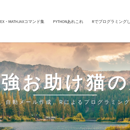
ATEX・MATHJAXコマンド集
PYTHONあれこれ
Rでプログラミング
勉強お助け猫の
、自動メール作成、Rによるプログラミン