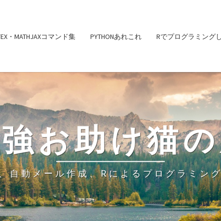
ATEX・MATHJAXコマンド集
PYTHONあれこれ
Rでプログラミング
勉強お助け猫の
、自動メール作成、Rによるプログラミン