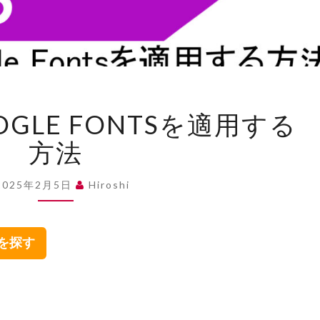
【HTML】
OGLE FONTSを適用する
GOOGLE
FONTS
方法
を
適
2025年2月5日
Hiroshi
用
す
る
集を探す
方
法