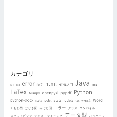
カテゴリ
Java
error
html
for文
HTML入門
API
css
json
LaTex
Python
pypdf
openpyxl
Numpy
python-docx
Word
statsmodels
statsmodel
tex
while文
エラー
くもわ図
はじき図
みはじ図
クラス
コンパイル
データ型
スクレイピング
テキストマイニング
パッケージ