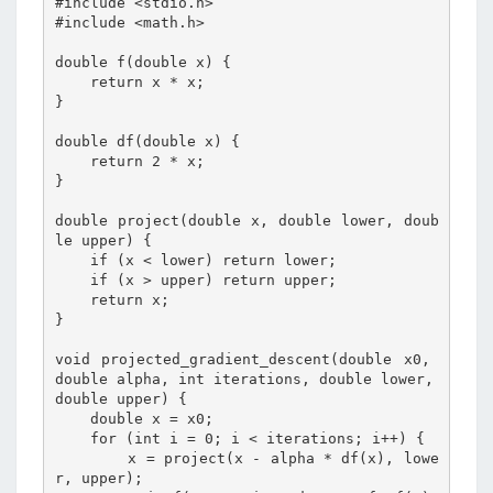
#include <stdio.h>

#include <math.h>

double f(double x) {

    return x * x;

}

double df(double x) {

    return 2 * x;

}

double project(double x, double lower, doub
le upper) {

    if (x < lower) return lower;

    if (x > upper) return upper;

    return x;

}

void projected_gradient_descent(double x0, 
double alpha, int iterations, double lower, 
double upper) {

    double x = x0;

    for (int i = 0; i < iterations; i++) {

        x = project(x - alpha * df(x), lowe
r, upper);
