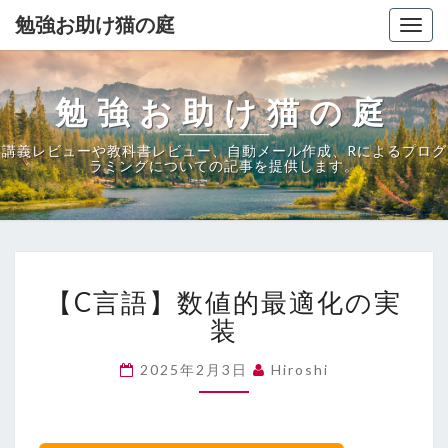
勉強お助け猫の庭
Togg
navig
勉強お助け猫の庭
講義レビューや教科書レビュー、自動メール作成、Rによるプログ
ラミングについての記事を提供します。
【C
【C言語】数値的最適化の実
言
語】
装
数
値
2025年2月3日
Hiroshi
的
最
適