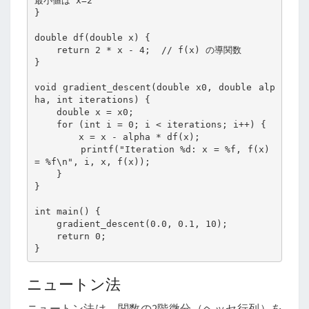
最小値は x=2

}

double df(double x) {

    return 2 * x - 4;  // f(x) の導関数

}

void gradient_descent(double x0, double alp
ha, int iterations) {

    double x = x0;

    for (int i = 0; i < iterations; i++) {

        x = x - alpha * df(x);

        printf("Iteration %d: x = %f, f(x) 
= %f\n", i, x, f(x));

    }

}

int main() {

    gradient_descent(0.0, 0.1, 10);

    return 0;

}
ニュートン法
ニュートン法は、関数の2階微分（ヘッセ行列）を