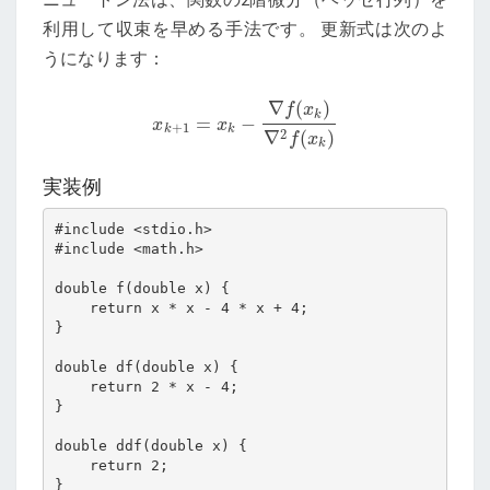
利用して収束を早める手法です。 更新式は次のよ
うになります：
∇
(
)
f
x
k
=
−
x
k
+
1
=
x
k
−
∇
f
(
x
k
)
∇
2
f
(
x
k
)
x
x
+
1
k
k
2
∇
(
)
f
x
k
実装例
#include <stdio.h>

#include <math.h>

double f(double x) {

    return x * x - 4 * x + 4;

}

double df(double x) {

    return 2 * x - 4;

}

double ddf(double x) {

    return 2;

}
