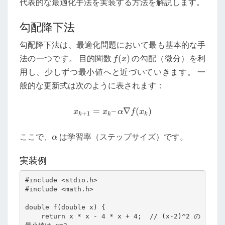
代表的な最適化手法を実装する方法を解説します。
勾配降下法
勾配降下法は、最適化問題において最も基本的な手
法の一つです。 目的関数
(
)
の勾配（微分）を利
f
(
x
)
f
x
用し、少しずつ最小値へと近づいていきます。 一
般的な更新式は次のように表されます：
=
–
∇
(
)
x
k
+
1
=
x
k
–
α
∇
f
(
x
k
)
x
x
α
f
x
+
1
k
k
k
ここで、
は学習率（ステップサイズ）です。
α
α
実装例
#include <stdio.h>

#include <math.h>

double f(double x) {

    return x * x - 4 * x + 4;  // (x-2)^2 の