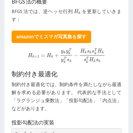
BFGS 法の概要
BFGS 法では、逆ヘッセ行列
を更新していきま
H
k
H
k
す：
amazonでミスマガ写真集を探す
T
T
y
y
H
s
s
H
k
k
k
k
k
k
=
+
−
H
k
+
1
=
H
k
+
y
k
y
k
T
y
k
T
s
k
−
H
k
s
k
s
k
T
H
k
s
k
T
H
k
s
k
H
H
+
1
k
k
T
T
y
s
s
H
s
k
k
k
k
k
制約付き最適化
制約付き最適化では、制約条件を満たしながら最適
解を求める必要があります。 代表的な手法として
「ラグランジュ乗数法」「投影勾配法」「内点法」
などがあります。
投影勾配法の実装