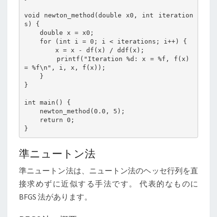
void newton_method(double x0, int iteration
s) {

    double x = x0;

    for (int i = 0; i < iterations; i++) {

        x = x - df(x) / ddf(x);

        printf("Iteration %d: x = %f, f(x) 
= %f\n", i, x, f(x));

    }

}

int main() {

    newton_method(0.0, 5);

    return 0;

}
準ニュートン法
準ニュートン法は、ニュートン法のヘッセ行列を直
接求めずに近似する手法です。 代表的なものに
BFGS 法があります。