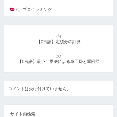
C
、
プログラミング
投
稿
前
ナ
【C言語】定積分の計算
ビ
ゲ
次
ー
【C言語】最小二乗法による単回帰と重回帰
シ
ョ
ン
コメントは受け付けていません。
サイト内検索