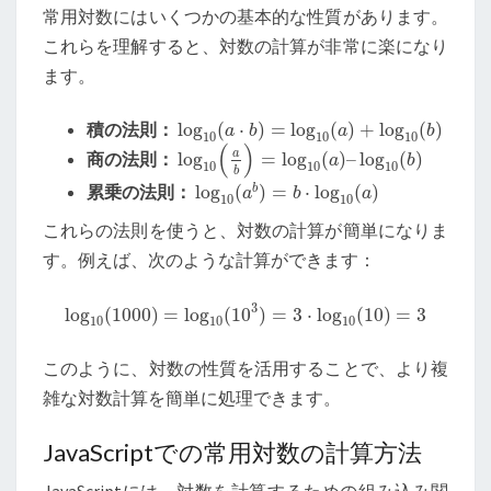
常用対数にはいくつかの基本的な性質があります。
これらを理解すると、対数の計算が非常に楽になり
ます。
log
10
(
a
⋅
b
)
=
log
10
(
a
)
+
log
10
(
b
)
積の法則：
log
(
⋅
)
=
log
(
)
+
log
(
)
a
b
a
b
10
10
10
log
10
(
a
b
)
=
log
10
(
a
)
–
log
10
(
b
)
(
)
a
商の法則：
log
=
log
(
)
–
log
(
)
a
b
10
10
10
b
log
10
(
a
b
)
=
b
⋅
log
10
(
a
)
累乗の法則：
log
(
)
=
⋅
log
(
)
b
a
b
a
10
10
これらの法則を使うと、対数の計算が簡単になりま
す。例えば、次のような計算ができます：
log
10
(
1000
)
=
log
10
(
10
3
)
=
3
⋅
log
10
(
10
)
=
3
3
log
(
1000
)
=
log
(
10
)
=
3
⋅
log
(
10
)
=
3
10
10
10
このように、対数の性質を活用することで、より複
雑な対数計算を簡単に処理できます。
JavaScriptでの常用対数の計算方法
JavaScriptには、対数を計算するための組み込み関