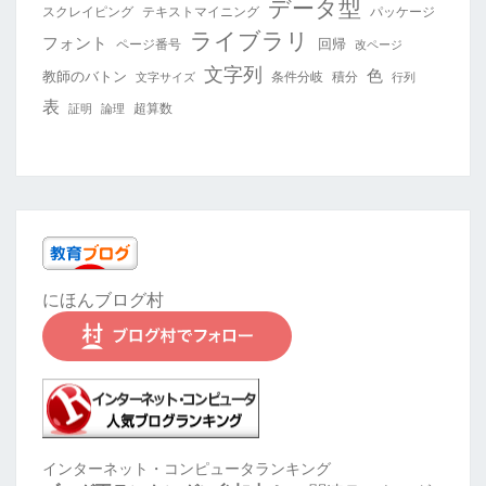
データ型
スクレイピング
テキストマイニング
パッケージ
ライブラリ
フォント
回帰
ページ番号
改ページ
文字列
色
教師のバトン
条件分岐
積分
文字サイズ
行列
表
超算数
証明
論理
にほんブログ村
インターネット・コンピュータランキング