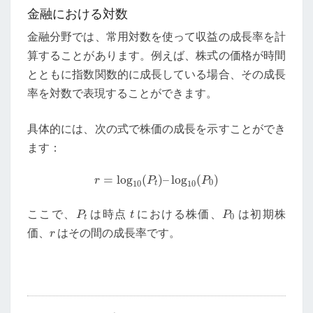
金融における対数
金融分野では、常用対数を使って収益の成長率を計
算することがあります。例えば、株式の価格が時間
とともに指数関数的に成長している場合、その成長
率を対数で表現することができます。
具体的には、次の式で株価の成長を示すことができ
ます：
r
=
log
10
(
P
t
)
–
log
10
(
P
0
)
=
log
(
)
–
log
(
)
r
P
P
0
t
10
10
P
t
P
0
t
ここで、
は時点
における株価、
は初期株
P
t
P
0
t
r
価、
はその間の成長率です。
r