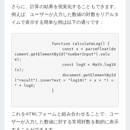
さらに、計算の結果を視覚化することもできます。
例えば、ユーザーが入力した数値の対数をリアルタ
イムで表示する簡単な例は以下の通りです：
                function calculateLog() {

                    const x = parseFloat(do
cument.getElementById("numberInput").valu
e);

                    const logX = Math.log10
(x);

                    document.getElementById
("result").innerText = "log10(" + x + ") = 
" + logX;

                }

これをHTMLフォームと組み合わせることで、ユー
ザーが入力した数値に対する常用対数を動的に表示
することができます。