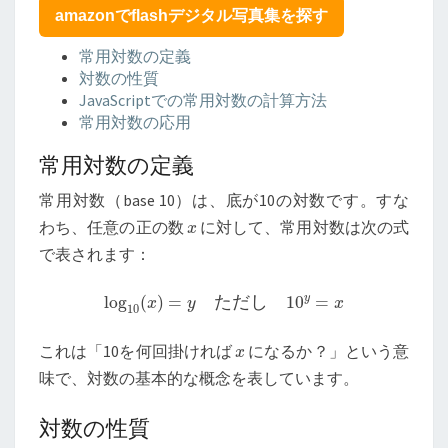
計
amazonでflashデジタル写真集を探す
算
と
常用対数の定義
応
対数の性質
用
JavaScriptでの常用対数の計算方法
常用対数の応用
常用対数の定義
常用対数（base 10）は、底が10の対数です。すな
x
わち、任意の正の数
に対して、常用対数は次の式
x
で表されます：
log
10
(
x
)
=
y
ただし
10
y
=
x
y
log
(
)
=
た
だ
し
10
=
x
y
x
10
x
これは「10を何回掛ければ
になるか？」という意
x
味で、対数の基本的な概念を表しています。
対数の性質