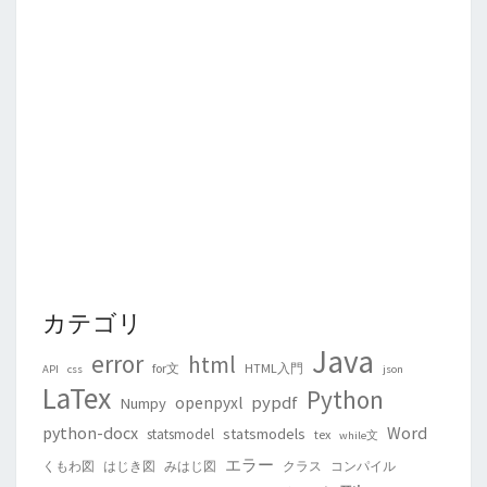
カテゴリ
Java
error
html
for文
HTML入門
API
css
json
LaTex
Python
pypdf
openpyxl
Numpy
python-docx
Word
statsmodels
statsmodel
tex
while文
エラー
くもわ図
はじき図
みはじ図
クラス
コンパイル