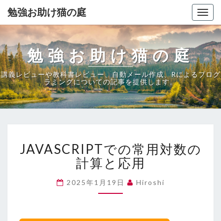
勉強お助け猫の庭
Togg
navig
勉強お助け猫の庭
講義レビューや教科書レビュー、自動メール作成、Rによるプログ
ラミングについての記事を提供します。
JAVASCRIPT
JAVASCRIPTでの常用対数の
で
の
計算と応用
常
用
2025年1月19日
Hiroshi
対
数
の