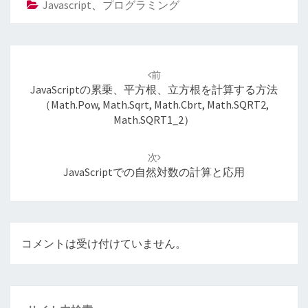
Javascript
、
プログラミング
投
稿
前
ナ
JavaScriptの累乗、平方根、立方根を計算する方法
ビ
（Math.pow, Math.sqrt, Math.cbrt, Math.SQRT2,
ゲ
Math.SQRT1_2）
ー
シ
次
ョ
JavaScriptでの自然対数の計算と応用
ン
コメントは受け付けていません。