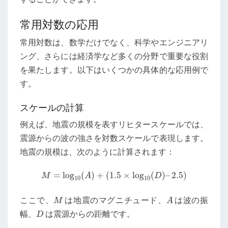
常用対数の応用
常用対数は、数学だけでなく、科学やエンジニアリ
ング、さらには経済学など多くの分野で重要な役割
を果たします。以下はいくつかの具体的な応用例で
す。
スケールの計算
例えば、地震の規模を表すリヒタースケールでは、
震源からの波の強さを対数スケールで表現します。
地震の規模は、次のように計算されます：
M
=
log
10
(
A
)
+
(
1.5
×
log
10
(
D
)
–
2.5
)
=
log
(
)
+
(
1.5
×
log
(
)
–
2.5
)
M
A
D
10
10
A
M
ここで、
は地震のマグニチュード、
は波の振
M
A
D
幅、
は震源からの距離です。
D