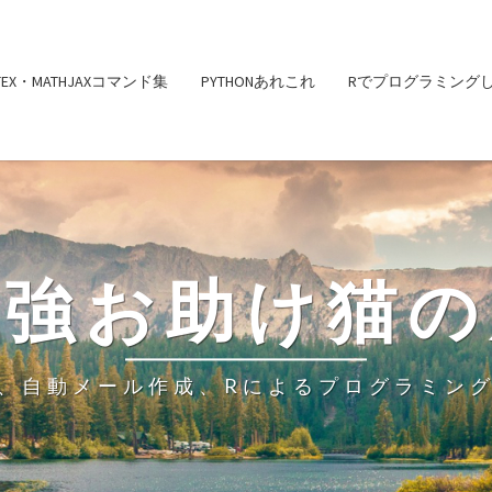
ATEX・MATHJAXコマンド集
PYTHONあれこれ
Rでプログラミング
勉強お助け猫の
、自動メール作成、Rによるプログラミン