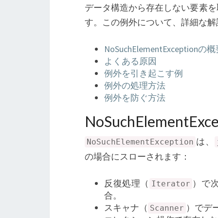
データ構造から存在しない要素を
す。この例外について、詳細な解
NoSuchElementExceptionの
よくある原因
例外を引き起こす例
例外の処理方法
例外を防ぐ方法
NoSuchElementEx
は、
NoSuchElementException
の場合にスローされます：
反復処理（
）で
Iterator
合。
スキャナ（
）でデ
Scanner