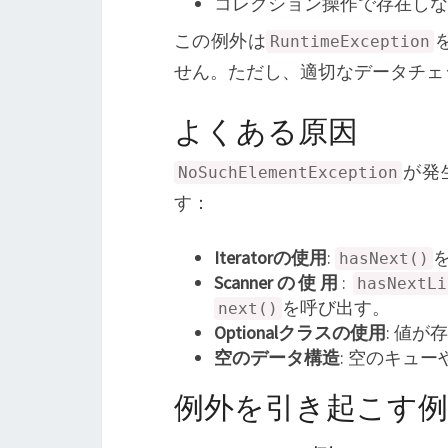
コレクション操作で存在しな
この例外は
RuntimeException
せん。ただし、適切なデータチェ
よくある原因
が発
NoSuchElementException
す：
Iteratorの使用
:
hasNext()
Scannerの使用
:
hasNextLi
を呼び出す。
next()
Optionalクラスの使用
: 値が
空のデータ構造
: 空のキュ
例外を引き起こす例