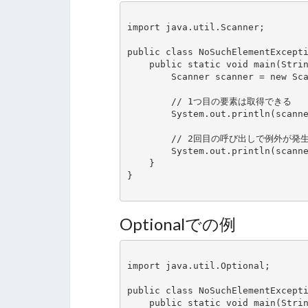
import java.util.Scanner;

public class NoSuchElementExcepti
    public static void main(String[] args) {

        Scanner scanner = new Scanner("A");

        // 1つ目の要素は取得できる

        System.out.println(scanner.next());

        // 2回目の呼び出しで例外が発生

        System.out.println(scanner.next());

    }

}

Optionalでの例
import java.util.Optional;

public class NoSuchElementExcepti
    public static void main(String[] args) {
