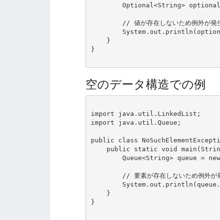
        Optional<String> optional = Optional.empty();

        // 値が存在しないため例外が発生

        System.out.println(optional.get());

    }

}

空のデータ構造での例
import java.util.LinkedList;

import java.util.Queue;

public class NoSuchElementExcepti
    public static void main(String[] args) {

        Queue<String> queue = new LinkedList<>();

        // 要素が存在しないため例外が発生

        System.out.println(queue.remove());

    }

}
