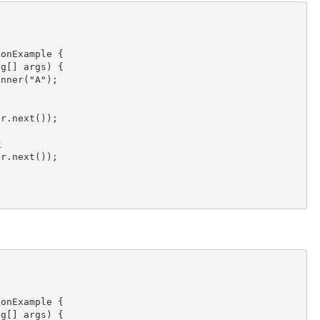
onExample {

onExample {
