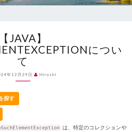
【JAVA】
【JAVA】
NOSUCHELEMENTEXCEPTION
に
MENTEXCEPTIONについ
つ
て
い
て
024年12月29日
Hiroshi
集を探す
は、特定のコレクションや
oSuchElementException