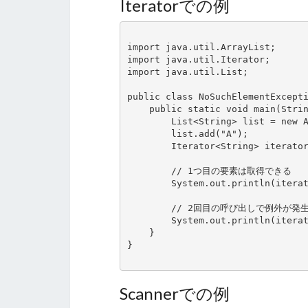
Iteratorでの例
import java.util.ArrayList;

import java.util.Iterator;

import java.util.List;

public class NoSuchElementExcepti
    public static void main(String[] args) {

        List<String> list = new ArrayList<>();

        list.add("A");

        Iterator<String> iterator = list.iterator();

        // 1つ目の要素は取得できる

        System.out.println(iterator.next());

        // 2回目の呼び出しで例外が発生

        System.out.println(iterator.next());

    }

}

Scannerでの例