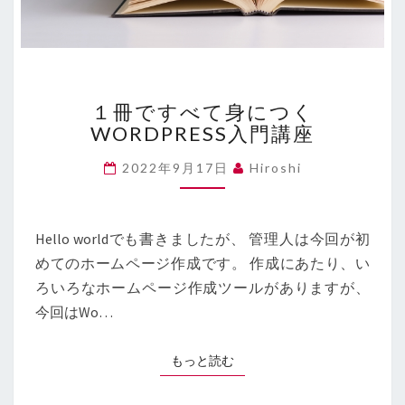
１
１冊ですべて身につく
冊
WORDPRESS入門講座
で
す
2022年9月17日
Hiroshi
べ
て
身
に
Hello worldでも書きましたが、 管理人は今回が初
つ
めてのホームページ作成です。 作成にあたり、い
く
ろいろなホームページ作成ツールがありますが、
WORDPRESS
入
今回はWo…
門
講
もっと読む
もっと読む
座