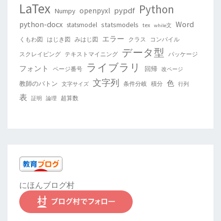
LaTex
Python
pypdf
openpyxl
Numpy
python-docx
Word
statsmodels
statsmodel
tex
while文
エラー
くもわ図
はじき図
みはじ図
クラス
コンパイル
データ型
スクレイピング
テキストマイニング
パッケージ
ライブラリ
フォント
回帰
ページ番号
改ページ
文字列
色
教師のバトン
条件分岐
積分
文字サイズ
行列
表
超算数
証明
論理
にほんブログ村