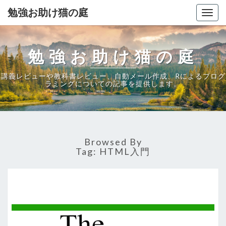
勉強お助け猫の庭
Togg
navig
勉強お助け猫の庭
講義レビューや教科書レビュー、自動メール作成、Rによるプログ
ラミングについての記事を提供します。
Browsed By
Tag:
HTML入門