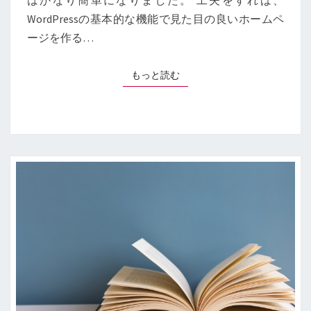
はかなり簡単になりました。 工夫をすれば、
身
WordPressの基本的な機能で見た目の良いホームペ
に
付
ージを作る…
く
HTML/CSS
もっと読む
もっと読む
入
門
教
室