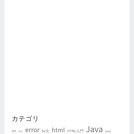
カテゴリ
Java
error
html
for文
HTML入門
API
css
json