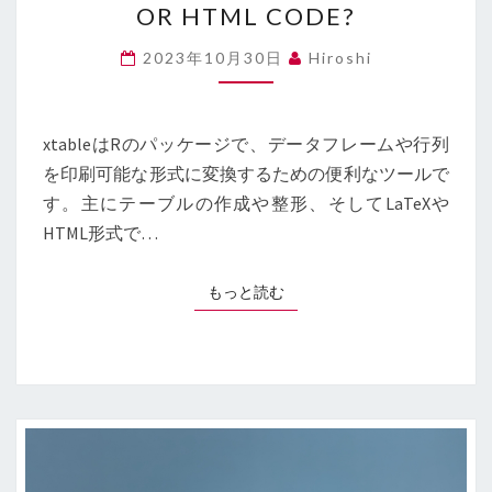
ジ
OR HTML CODE?
で
R
2023年10月30日
Hiroshi
の
出
力
xtableはRのパッケージで、データフレームや行列
を
を印刷可能な形式に変換するための便利なツールで
直
接
す。主にテーブルの作成や整形、そしてLaTeXや
LATEX
HTML形式で…
や
HTML
もっと読む
もっと読む
の
コ
ー
ド
に
変
換
す
る