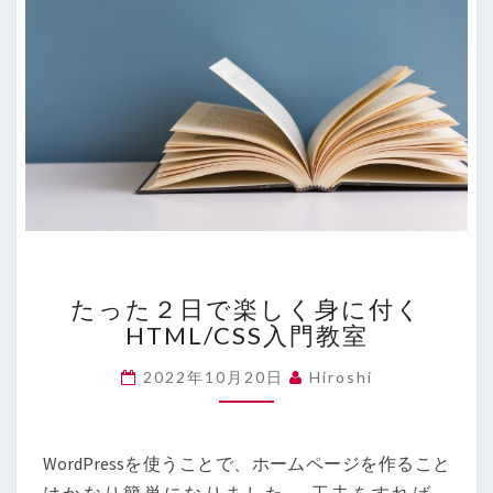
方
法
–
HOW
TO
CONVERT
R
TABLES
TO
LATEX
OR
た
HTML
たった２日で楽しく身に付く
っ
CODE?
HTML/CSS入門教室
た
２
2022年10月20日
Hiroshi
日
で
楽
し
WordPressを使うことで、ホームページを作ること
く