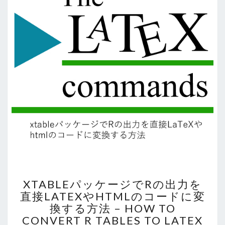
XTABLE
XTABLEパッケージでRの出力を
パ
直接LATEXやHTMLのコードに変
ッ
換する方法 – HOW TO
ケ
ー
CONVERT R TABLES TO LATEX