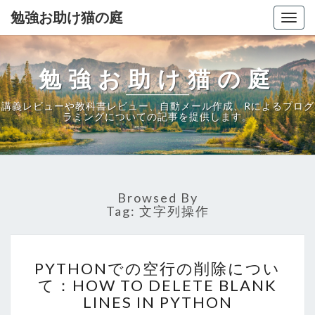
勉強お助け猫の庭
Togg
navig
勉強お助け猫の庭
講義レビューや教科書レビュー、自動メール作成、Rによるプログ
ラミングについての記事を提供します。
Browsed By
Tag:
文字列操作
PYTHON
PYTHONでの空行の削除につい
で
て：HOW TO DELETE BLANK
の
LINES IN PYTHON
空