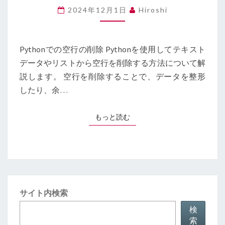
行
2024年12月1日
Hiroshi
の
削
除
に
Pythonでの空行の削除 Pythonを使用してテキスト
つ
データやリストから空行を削除する方法について解
い
説します。 空行を削除することで、データを整形
て：
HOW
したり、余…
TO
DELETE
もっと読む
もっと読む
BLANK
LINES
IN
PYTHON
サイト内検索
検
索