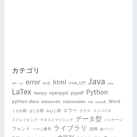
カテゴリ
Java
error
html
for文
HTML入門
API
css
json
LaTex
Python
pypdf
openpyxl
Numpy
python-docx
Word
statsmodels
statsmodel
tex
while文
エラー
くもわ図
はじき図
みはじ図
クラス
コンパイル
データ型
スクレイピング
テキストマイニング
パッケージ
ライブラリ
フォント
回帰
ページ番号
改ページ