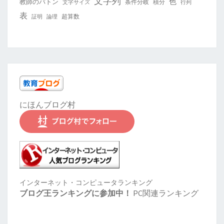
文字列
色
教師のバトン
条件分岐
積分
文字サイズ
行列
表
超算数
証明
論理
にほんブログ村
インターネット・コンピュータランキング
ブログ王ランキングに参加中！
PC関連ランキング